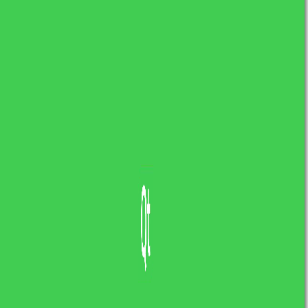
ciągłe uczenie się i dzielenie wiedzą z innymi.
Mam nadzieję, że będziecie ze mną w tej
podróży.
Jeśli macie pytania o rebranding, nowe projekty lub
po prostu chcecie pogadać o kodzie – komentarze
jak zawsze otwarte!
Share:
Post navigation
Next Post
Porozmawiajmy o IT –