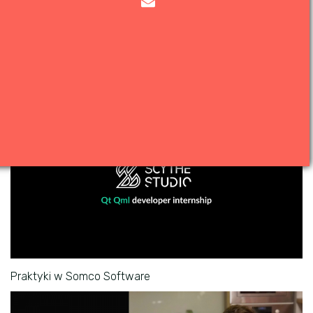
Jak wyjść z Vim
Praktyki w Somco Software