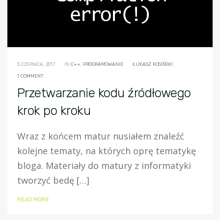
5 CZERWCA, 2017
IN
C++
,
PROGRAMOWANIE
ŁUKASZ KOSIŃSKI
1 COMMENT
Przetwarzanie kodu źródłowego
krok po kroku
Wraz z końcem matur nusiałem znaleźć
kolejne tematy, na których oprę tematykę
bloga. Materiały do matury z informatyki
tworzyć bedę […]
READ MORE