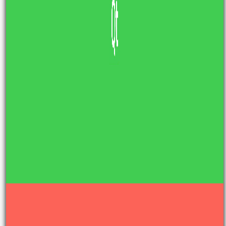
Popularne wpisy
System binarny (dwójkowy) –
konwersje
2 KWIETNIA, 2017
Sortowanie przez scalanie – algorytm i
implementacje
20 GRUDNIA, 2019
Metoda Newtona-Raphsona – implementacje