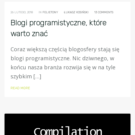
26 LUTEGO, 2018
IN
FELIETONY
ŁUKASZ KOSIŃSKI
13 COMMENTS
Blogi programistyczne, które
warto znać
Coraz większą częścią blogosfery stają się
blogi programistyczne. Nic dziwnego, w
końcu nasza branża rozwija się w na tyle
szybkim […]
READ MORE