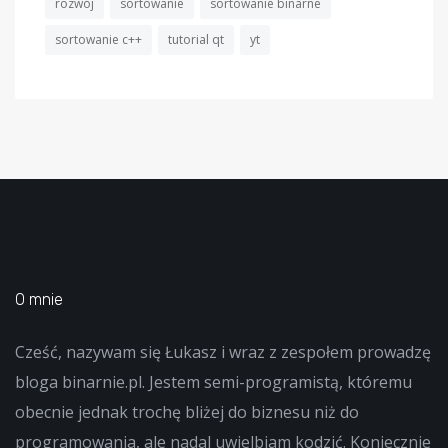
rozwój
sortowanie
sortowanie binarne
sortowanie c++
tutorial qt
yt
O mnie
Cześć, nazywam się Łukasz i wraz z zespołem prowadzę
bloga binarnie.pl. Jestem semi-programistą, któremu
obecnie jednak trochę bliżej do biznesu niż do
programowania, ale nadal uwielbiam kodzić. Koniecznie