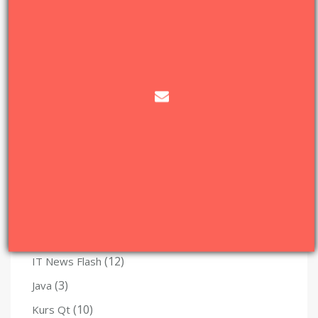
23 KWIETNIA, 2017
Wtyczki WordPress, które polecam
28 SIERPNIA, 2017
Kategorie
(28)
Algorytmy
(47)
C++
(29)
Felietony
(12)
IT News Flash
(3)
Java
(10)
Kurs Qt