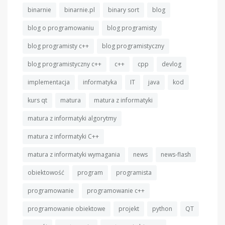
binarnie
binarnie.pl
binary sort
blog
blog o programowaniu
blog programisty
blog programisty c++
blog programistyczny
blog programistyczny c++
c++
cpp
devlog
implementacja
informatyka
IT
java
kod
kurs qt
matura
matura z informatyki
matura z informatyki algorytmy
matura z informatyki C++
matura z informatyki wymagania
news
news-flash
obiektowość
program
programista
programowanie
programowanie c++
programowanie obiektowe
projekt
python
QT