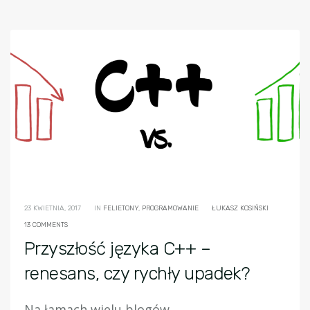
23 KWIETNIA, 2017
IN
FELIETONY
,
PROGRAMOWANIE
ŁUKASZ KOSIŃSKI
13 COMMENTS
Przyszłość języka C++ –
renesans, czy rychły upadek?
Na łamach wielu blogów