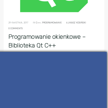
29 KWIETNIA, 2017
IN
C++
,
PROGRAMOWANIE
ŁUKASZ KOSIŃSKI
0 COMMENTS
Programowanie okienkowe –
Biblioteka Qt C++
Niewielu osobom zależy na umiejętności
kodowania jedynie w konsoli. Każdy prędzej,
czy później, po przyswojenia podstaw
programowania w danym języku, […]
READ MORE