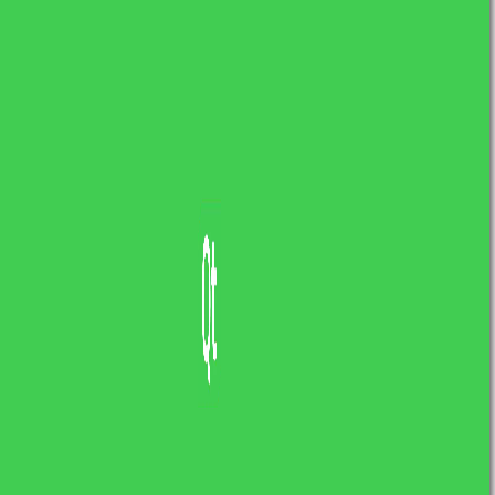
20 KWIETNIA, 2017
IN
ALGORYTMY
,
C++
,
MATURA Z INFORMATYKI - NAUKA I MATERIAŁY.
ŁUKASZ KOSIŃSKI
4 COMMENTS
Szyfr Cezara – implementacje i
wyjaśnienie
Szyfrowanie tekstu jest zabiegiem, który
ma na celu uniemożliwić odczytanie tekstu
przez osoby nieupoważnione do tego. Z
założenia zaszyfrowaną wiadomość […]
READ MORE
O mnie