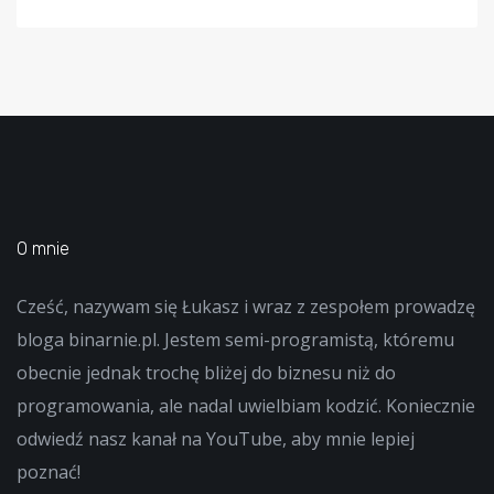
O mnie
Cześć, nazywam się Łukasz i wraz z zespołem prowadzę
bloga binarnie.pl. Jestem semi-programistą, któremu
obecnie jednak trochę bliżej do biznesu niż do
programowania, ale nadal uwielbiam kodzić. Koniecznie
odwiedź nasz kanał na YouTube, aby mnie lepiej
poznać!