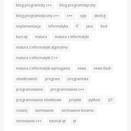
blog programisty c++
blog programistyczny
blog programistyczny c++
c++
cpp
devlog
implementacja
informatyka
IT
java
kod
kurs qt
matura
matura z informatyki
matura z informatyki algorytmy
matura z informatyki C++
matura z informatyki wymagania
news
news-flash
obiektowość
program
programista
programowanie
programowanie c++
programowanie obiektowe
projekt
python
QT
rozwój
sortowanie
sortowanie binarne
sortowanie c++
tutorial qt
yt