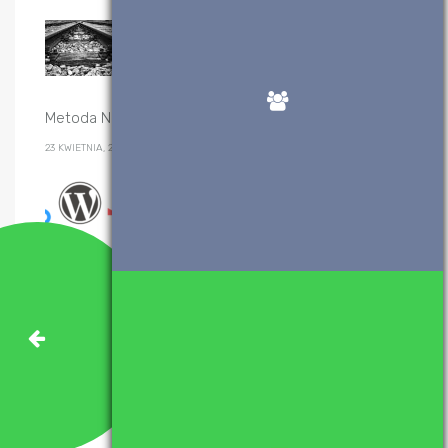
Sortowanie przez scalanie – algorytm i
implementacje
20 GRUDNIA, 2019
Metoda Newtona-Raphsona – implementacje
23 KWIETNIA, 2017
Wtyczki WordPress, które polecam
28 SIERPNIA, 2017
Kategorie
(28)
Algorytmy
(47)
C++