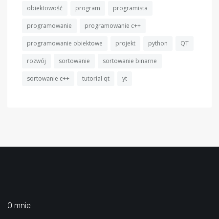
obiektowość
program
programista
programowanie
programowanie c++
programowanie obiektowe
projekt
python
QT
rozwój
sortowanie
sortowanie binarne
sortowanie c++
tutorial qt
yt
O mnie