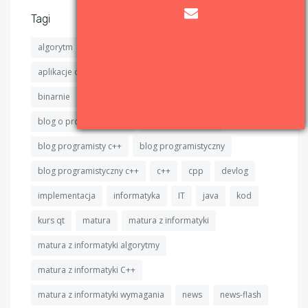
Tagi
algorytm
algorytmy
algorytmy sortujące
aplikacje okienkowe
aplikacje okienkowe c++
binarnie
binarnie.pl
binary sort
blog
blog o programowaniu
blog programisty
blog programisty c++
blog programistyczny
blog programistyczny c++
c++
cpp
devlog
implementacja
informatyka
IT
java
kod
kurs qt
matura
matura z informatyki
matura z informatyki algorytmy
matura z informatyki C++
matura z informatyki wymagania
news
news-flash