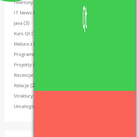
(29)
Felietony
(12)
IT News Flash
(3)
Java
(10)
Kurs Qt
(47)
Matura z informatyki – nauka i materiały.
(49)
Programowanie
(5)
Projekty
(6)
Recenzje
(2)
Relacje
(4)
Struktury danych
(6)
Uncategorized