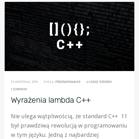
14 WRZEŚNIA, 2018
IN
C++
,
PROGRAMOWANIE
ŁUKASZ KOSIŃSKI
1 COMMENT
Wyrażenia lambda C++
Nie ulega wątpliwością, że standard C++ 11
był prawdziwą rewolucją w programowaniu
w tym języku. Jedną z najbardziej