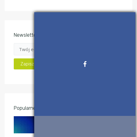
Newsletter
Popularne wpisy
System binarny (dwójkowy) –
konwersje
2 KWIETNIA, 2017