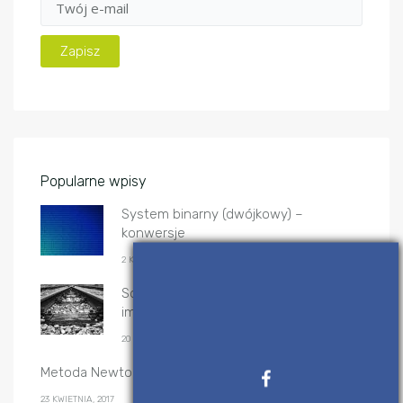
Popularne wpisy
System binarny (dwójkowy) –
konwersje
2 KWIETNIA, 2017
Sortowanie przez scalanie – algorytm i
implementacje
20 GRUDNIA, 2019
Metoda Newtona-Raphsona – implementacje
23 KWIETNIA, 2017