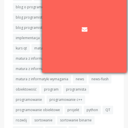
blog o programowaniu
blog programisty
blog programisty c++
blog programistyczny
blog programistyczny c++
c++
cpp
devlog
implementacja
informatyka
IT
java
kod
kurs qt
matura
matura z informatyki
matura z informatyki algorytmy
matura z informatyki C++
matura z informatyki wymagania
news
news-flash
obiektowość
program
programista
programowanie
programowanie c++
programowanie obiektowe
projekt
python
QT
rozwój
sortowanie
sortowanie binarne