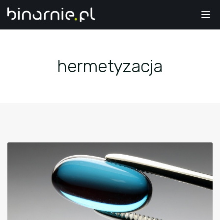
Tog
nav
hermetyzacja