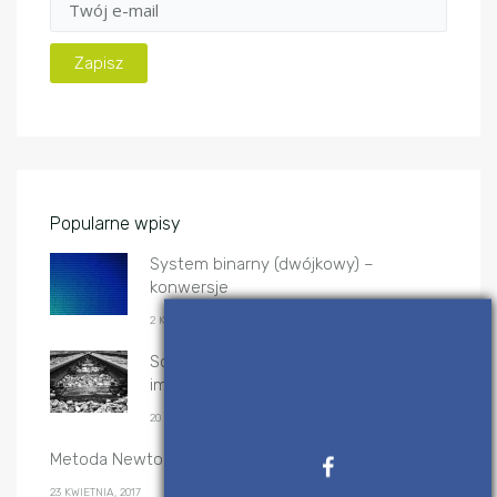
Popularne wpisy
System binarny (dwójkowy) –
konwersje
2 KWIETNIA, 2017
Sortowanie przez scalanie – algorytm i
implementacje
20 GRUDNIA, 2019
Metoda Newtona-Raphsona – implementacje
23 KWIETNIA, 2017