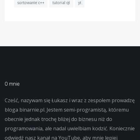
sortowanie c++
tutorial qt
yt
O mnie
Cześć, nazywam się Łukasz i wraz z zespołem prowadzę
bloga binarnie.pl. Jestem semi-programistą, któremu
obecnie jednak trochę bliżej do biznesu niż do
programowania, ale nadal uwielbiam kodzić. Koniecznie
odwiedź nasz kanał na YouTube, aby mnie lepiej