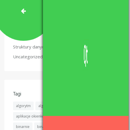
(49)
Programowanie
(5)
Projekty
(6)
Recenzje
(2)
Relacje
(4)
Struktury danych
(6)
Uncategorized
Tagi
algorytm
algorytmy
algorytmy sortujące
aplikacje okienkowe
aplikacje okienkowe c++
binarnie
binarnie.pl
binary sort
blog