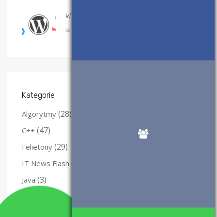
Wtyczki WordPress, które polecam
28 SIERPNIA, 2017
Kategorie
(28)
Algorytmy
(47)
C++
(29)
Felietony
(12)
IT News Flash
(3)
Java
(10)
Kurs Qt
(47)
Matura z informatyki – nauka i materiały.