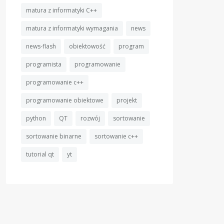
matura z informatyki C++
matura z informatyki wymagania
news
news-flash
obiektowość
program
programista
programowanie
programowanie c++
programowanie obiektowe
projekt
python
QT
rozwój
sortowanie
sortowanie binarne
sortowanie c++
tutorial qt
yt