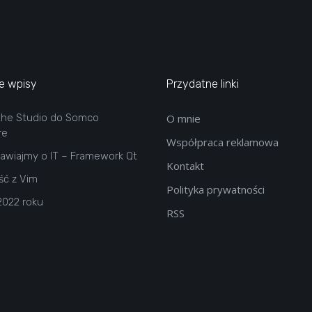
e wpisy
Przydatne linki
the Studio do Somco
O mnie
re
Współpraca reklamowa
wiajmy o IT – Framework Qt
Kontakt
ść z Vim
Polityka prywatności
2022 roku
RSS