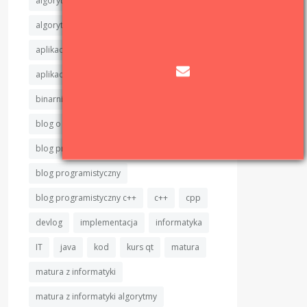
algorytm
algorytmy
algorytmy sortujące
aplikacje okienkowe
aplikacje okienkowe c++
binarnie
binarnie.pl
binary sort
blog
blog o programowaniu
blog programisty
blog programisty c++
blog programistyczny
blog programistyczny c++
c++
cpp
devlog
implementacja
informatyka
IT
java
kod
kurs qt
matura
matura z informatyki
matura z informatyki algorytmy