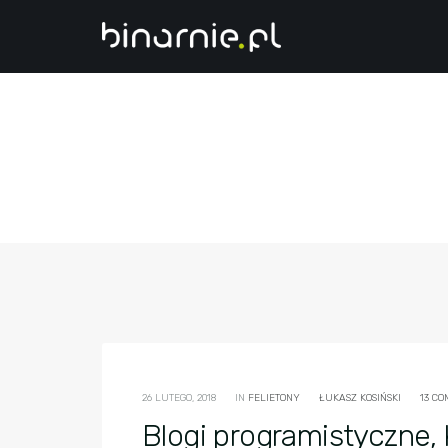
26 LUTEGO, 2018
IN
FELIETONY
ŁUKASZ KOSIŃSKI
13 C
Blogi programistyczne, 