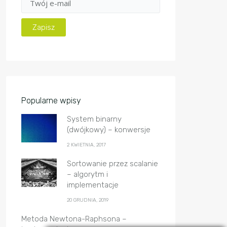
Popularne wpisy
System binarny
(dwójkowy) – konwersje
2 KWIETNIA, 2017
Sortowanie przez scalanie
– algorytm i
implementacje
20 GRUDNIA, 2019
Metoda Newtona-Raphsona –