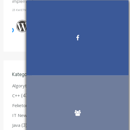
implementacje
23 KWIETNIA, 2017
Wtyczki WordPress, które
polecam
28 SIERPNIA, 2017
Kategorie
(28)
Algorytmy
(47)
C++
(29)
Felietony
(12)
IT News Flash
(3)
Java