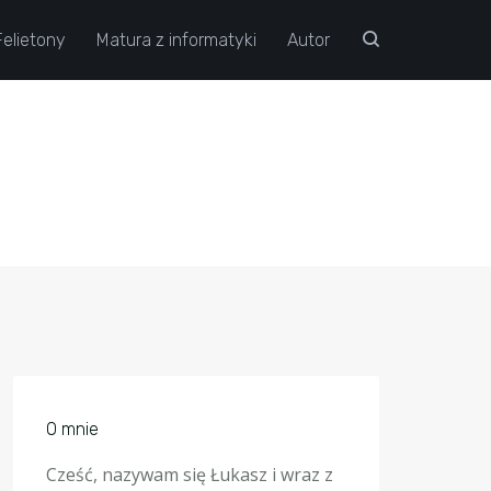
Felietony
Matura z informatyki
Autor
O mnie
Cześć, nazywam się Łukasz i wraz z