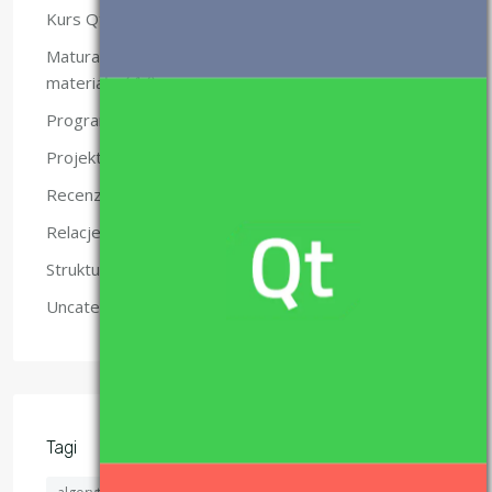
(10)
Kurs Qt
Matura z informatyki – nauka i
(47)
materiały.
(49)
Programowanie
(5)
Projekty
(6)
Recenzje
(2)
Relacje
(4)
Struktury danych
(6)
Uncategorized
Tagi