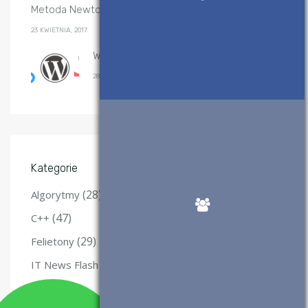
Metoda Newtona-Raphsona – implementacje
23 KWIETNIA, 2017
Wtyczki WordPress, które polecam
28 SIERPNIA, 2017
Kategorie
(28)
Algorytmy
(47)
C++
(29)
Felietony
(12)
IT News Flash
(3)
Java