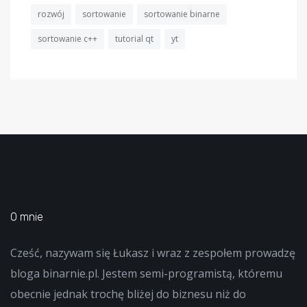
rozwój
sortowanie
sortowanie binarne
sortowanie c++
tutorial qt
yt
O mnie
Cześć, nazywam się Łukasz i wraz z zespołem prowadzę
bloga binarnie.pl. Jestem semi-programistą, któremu
obecnie jednak trochę bliżej do biznesu niż do