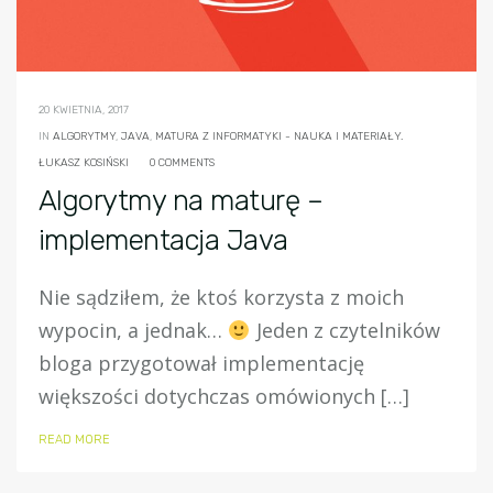
20 KWIETNIA, 2017
IN
ALGORYTMY
,
JAVA
,
MATURA Z INFORMATYKI - NAUKA I MATERIAŁY.
ŁUKASZ KOSIŃSKI
0 COMMENTS
Algorytmy na maturę –
implementacja Java
Nie sądziłem, że ktoś korzysta z moich
wypocin, a jednak…
Jeden z czytelników
bloga przygotował implementację
większości dotychczas omówionych […]
READ MORE