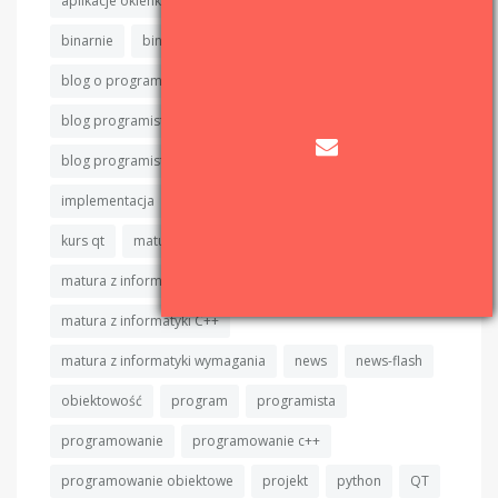
aplikacje okienkowe
aplikacje okienkowe c++
binarnie
binarnie.pl
binary sort
blog
blog o programowaniu
blog programisty
blog programisty c++
blog programistyczny
blog programistyczny c++
c++
cpp
devlog
implementacja
informatyka
IT
java
kod
kurs qt
matura
matura z informatyki
matura z informatyki algorytmy
matura z informatyki C++
matura z informatyki wymagania
news
news-flash
obiektowość
program
programista
programowanie
programowanie c++
programowanie obiektowe
projekt
python
QT