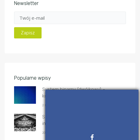
Newsletter
Popularne wpisy
System binarny (dwójkowy) –
konwersje
2 KWIETNIA, 2017
Sortowanie przez scalanie – algorytm i
implementacje
20 GRUDNIA, 2019