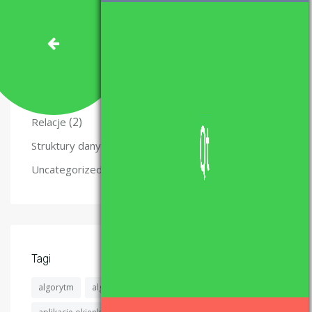
(10)
Kurs Qt
(47)
Matura z informatyki – nauka i materiały.
(49)
Programowanie
(5)
Projekty
(6)
Recenzje
(2)
Relacje
(4)
Struktury danych
(6)
Uncategorized
Tagi
algorytm
algorytmy
algorytmy sortujące