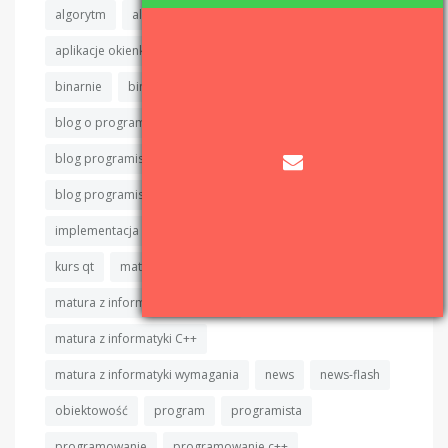
algorytm
algorytmy
algorytmy sortujące
aplikacje okienkowe
aplikacje okienkowe c++
binarnie
binarnie.pl
binary sort
blog
blog o programowaniu
blog programisty
blog programisty c++
blog programistyczny
blog programistyczny c++
c++
cpp
devlog
implementacja
informatyka
IT
java
kod
kurs qt
matura
matura z informatyki
matura z informatyki algorytmy
matura z informatyki C++
matura z informatyki wymagania
news
news-flash
obiektowość
program
programista
programowanie
programowanie c++