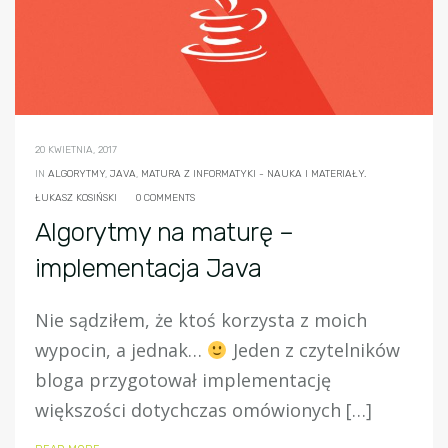
20 KWIETNIA, 2017
IN
ALGORYTMY
,
JAVA
,
MATURA Z INFORMATYKI - NAUKA I MATERIAŁY.
ŁUKASZ KOSIŃSKI
0 COMMENTS
Algorytmy na maturę –
implementacja Java
Nie sądziłem, że ktoś korzysta z moich
wypocin, a jednak…
Jeden z czytelników
bloga przygotował implementację
większości dotychczas omówionych […]