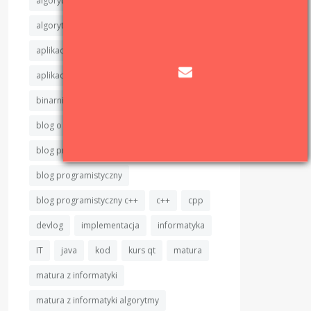
algorytm
algorytmy
algorytmy sortujące
aplikacje okienkowe
aplikacje okienkowe c++
binarnie
binarnie.pl
binary sort
blog
blog o programowaniu
blog programisty
blog programisty c++
blog programistyczny
blog programistyczny c++
c++
cpp
devlog
implementacja
informatyka
IT
java
kod
kurs qt
matura
matura z informatyki
matura z informatyki algorytmy