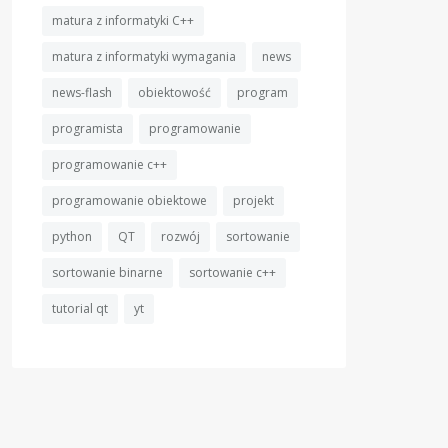
matura z informatyki C++
matura z informatyki wymagania
news
news-flash
obiektowość
program
programista
programowanie
programowanie c++
programowanie obiektowe
projekt
python
QT
rozwój
sortowanie
sortowanie binarne
sortowanie c++
tutorial qt
yt