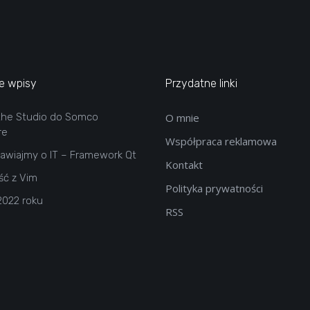
e wpisy
Przydatne linki
the Studio do Somco
O mnie
re
Współpraca reklamowa
wiajmy o IT – Framework Qt
Kontakt
ść z Vim
Polityka prywatności
2022 roku
RSS