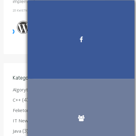
implementacje
23 KWIETNIA, 2017
Wtyczki WordPress, które
polecam
28 SIERPNIA, 2017
Kategorie
(28)
Algorytmy
(47)
C++
(29)
Felietony
(12)
IT News Flash
(3)
Java