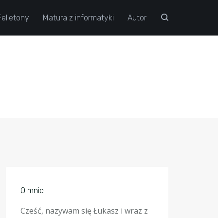
Felietony
Matura z informatyki
Autor
O mnie
Cześć, nazywam się Łukasz i wraz z