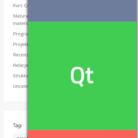
(10)
Kurs Qt
Matura z informatyki – nauka i
(47)
materiały.
(49)
Programowanie
(5)
Projekty
(6)
Recenzje
(2)
Relacje
(4)
Struktury danych
(6)
Uncategorized
Tagi