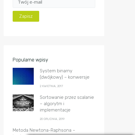
Popularne wpisy
System binarny
(dwójkowy) – konwersje
2 KWIETNIA, 2017
Sortowanie przez scalanie
– algorytm i
implementacje
20 GRUDNIA, 2019
Metoda Newtona-Raphsona –