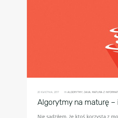
20 KWIETNIA, 2017
IN
ALGORYTMY
,
JAVA
,
MATURA Z INFORMATY
Algorytmy na maturę –
Nie sądziłem, że ktoś korzysta z m