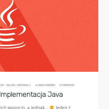
KI - NAUKA I MATERIAŁY.
ŁUKASZ KOSIŃSKI
0 COMMENTS
 implementacja Java
oich wypocin, a jednak…
Jeden z