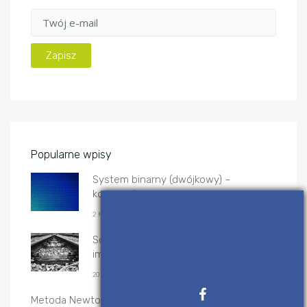
Popularne wpisy
System binarny (dwójkowy) –
konwersje
2 KWIETNIA, 2017
Sortowanie przez scalanie – algorytm i
implementacje
20 GRUDNIA, 2019
Metoda Newtona-Raphsona – implementacje