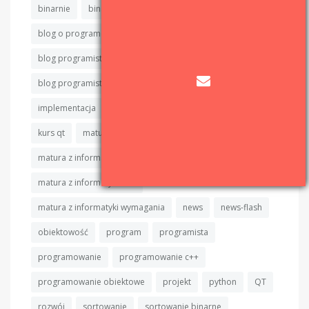
binarnie
binarnie.pl
binary sort
blog
blog o programowaniu
blog programisty
blog programisty c++
blog programistyczny
blog programistyczny c++
c++
cpp
devlog
implementacja
informatyka
IT
java
kod
kurs qt
matura
matura z informatyki
matura z informatyki algorytmy
matura z informatyki C++
matura z informatyki wymagania
news
news-flash
obiektowość
program
programista
programowanie
programowanie c++
programowanie obiektowe
projekt
python
QT
rozwój
sortowanie
sortowanie binarne