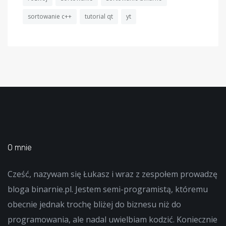
sortowanie c++
tutorial qt
yt
O mnie
Cześć, nazywam się Łukasz i wraz z zespołem prowadzę
bloga binarnie.pl. Jestem semi-programistą, któremu
obecnie jednak trochę bliżej do biznesu niż do
programowania, ale nadal uwielbiam kodzić. Koniecznie