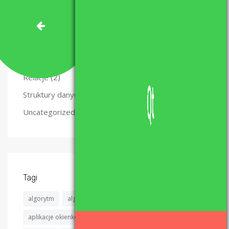
(47)
Matura z informatyki – nauka i materiały.
(49)
Programowanie
(5)
Projekty
(6)
Recenzje
(2)
Relacje
(4)
Struktury danych
(6)
Uncategorized
Tagi
algorytm
algorytmy
algorytmy sortujące
aplikacje okienkowe
aplikacje okienkowe c++