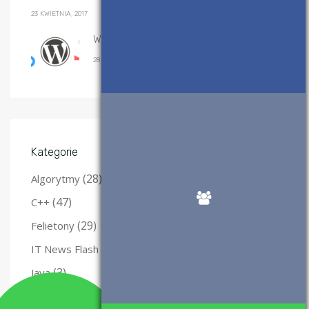
23 KWIETNIA, 2017
Wtyczki WordPress, które polecam
28 SIERPNIA, 2017
Kategorie
(28)
Algorytmy
(47)
C++
(29)
Felietony
(12)
IT News Flash
(3)
Java
(10)
Kurs Qt