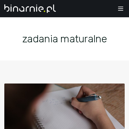
Tog
nav
zadania maturalne