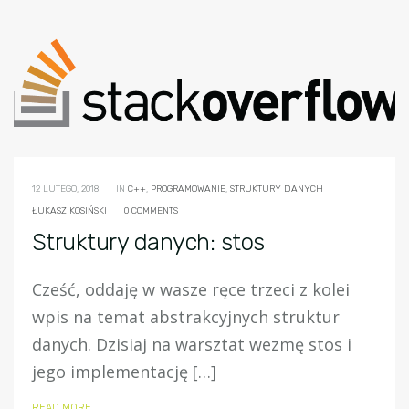
12 LUTEGO, 2018
IN
C++
,
PROGRAMOWANIE
,
STRUKTURY DANYCH
ŁUKASZ KOSIŃSKI
0 COMMENTS
Struktury danych: stos
Cześć, oddaję w wasze ręce trzeci z kolei
wpis na temat abstrakcyjnych struktur
danych. Dzisiaj na warsztat wezmę stos i
jego implementację […]
READ MORE