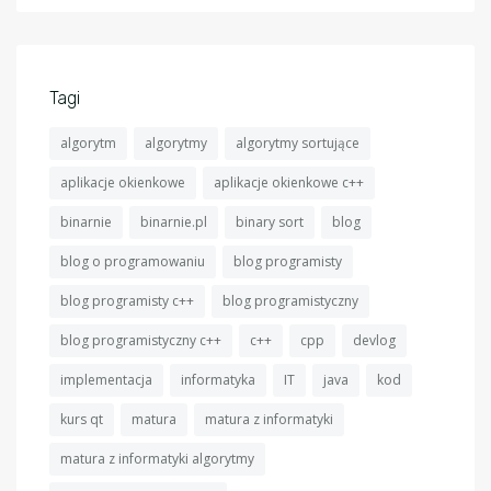
Tagi
algorytm
algorytmy
algorytmy sortujące
aplikacje okienkowe
aplikacje okienkowe c++
binarnie
binarnie.pl
binary sort
blog
blog o programowaniu
blog programisty
blog programisty c++
blog programistyczny
blog programistyczny c++
c++
cpp
devlog
implementacja
informatyka
IT
java
kod
kurs qt
matura
matura z informatyki
matura z informatyki algorytmy