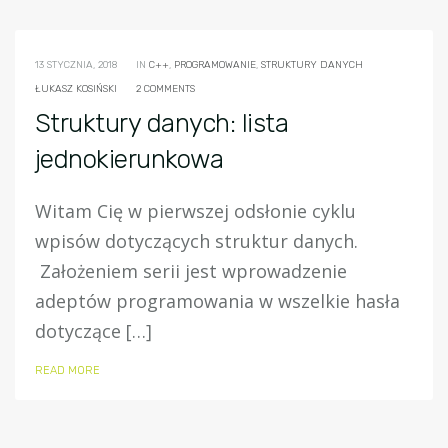
13 STYCZNIA, 2018
IN
C++
,
PROGRAMOWANIE
,
STRUKTURY DANYCH
ŁUKASZ KOSIŃSKI
2 COMMENTS
Struktury danych: lista
jednokierunkowa
Witam Cię w pierwszej odsłonie cyklu
wpisów dotyczących struktur danych.
Założeniem serii jest wprowadzenie
adeptów programowania w wszelkie hasła
dotyczące […]
READ MORE