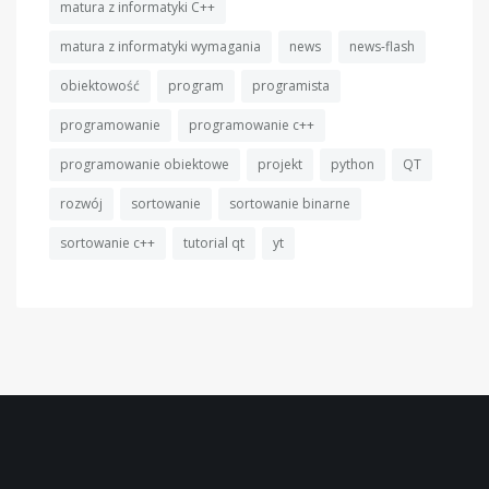
matura z informatyki C++
matura z informatyki wymagania
news
news-flash
obiektowość
program
programista
programowanie
programowanie c++
programowanie obiektowe
projekt
python
QT
rozwój
sortowanie
sortowanie binarne
sortowanie c++
tutorial qt
yt