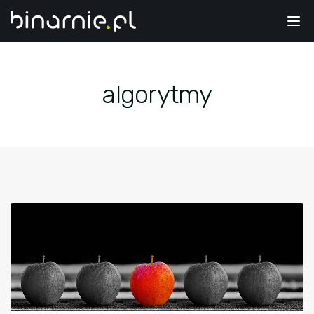
Tog
nav
algorytmy