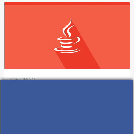
20 KWIETNIA, 2017
IN
ALGORYTMY
,
JAVA
,
MATURA Z INFORMATYKI - NAUKA I MATERIAŁY.
ŁUKASZ KOSIŃSKI
0 COMMENTS
Algorytmy na maturę –
implementacja Java
Nie sądziłem, że ktoś korzysta z moich