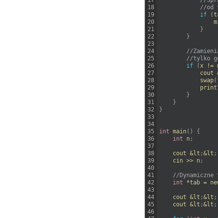
17
//Spr
18
//od 
19
if
(
t
20
m
21
}
22
}
23
24
//Zamieni
25
//tylko g
26
if
(
x
!=
27
cout
28
swap
(
29
print
30
}
31
}
32
}
33
34
35
int
main
(
)
{
36
int
n
;
37
38
cout
&
lt
;
&
lt
;
39
cin
>>
n
;
40
41
//Dynamiczne 
42
int
*
tab
=
ne
43
44
cout
&
lt
;
&
lt
;
45
cout
&
lt
;
&
lt
;
46