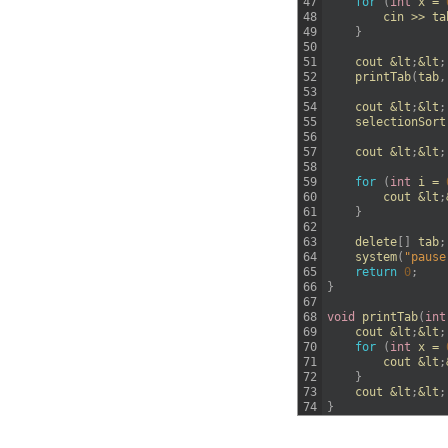
47
for
(
int
x
=
48
cin
>>
ta
49
}
50
51
cout
&
lt
;
&
lt
;
52
printTab
(
tab
,
53
54
cout
&
lt
;
&
lt
;
55
selectionSort
56
57
cout
&
lt
;
&
lt
;
58
59
for
(
int
i
=
60
cout
&
lt
;
61
}
62
63
delete
[
]
tab
;
64
system
(
"pause
65
return
0
;
66
}
67
68
void
printTab
(
int
69
cout
&
lt
;
&
lt
;
70
for
(
int
x
=
71
cout
&
lt
;
72
}
73
cout
&
lt
;
&
lt
;
74
}