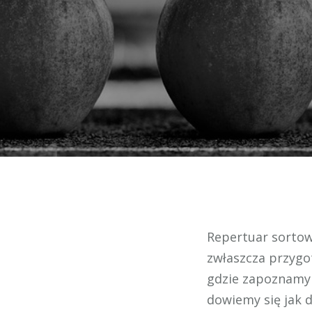
Repertuar sortow
zwłaszcza przygo
gdzie zapoznamy 
dowiemy się jak 