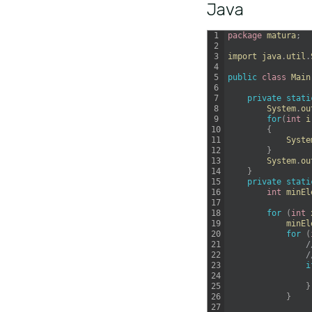
Java
1
package
matura
;
2
3
import 
java
.
util
.
4
5
public
class
Main
6
7
private
stati
8
System
.
ou
9
for
(
int
i
10
{
11
Syste
12
}
13
System
.
ou
14
}
15
private
stati
16
int
minEl
17
18
for
(
int
19
minEl
20
for
(
21
/
22
/
23
i
24
25
}
26
}
27