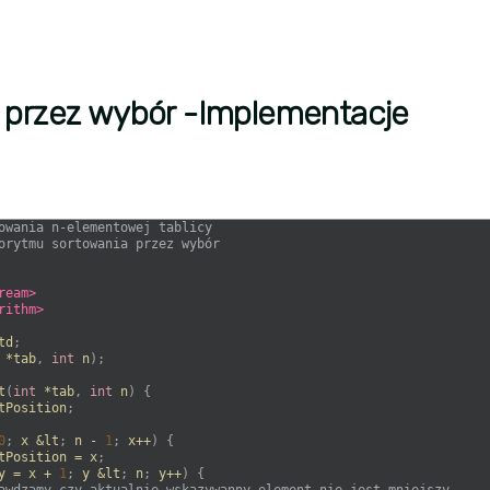
 przez wybór -Implementacje
owania n-elementowej tablicy
orytmu sortowania przez wybór
ream>
rithm>
td
;
*
tab
,
int
n
)
;
t
(
int
*
tab
,
int
n
)
{
tPosition
;
0
;
x
&
lt
;
n
-
1
;
x
++
)
{
tPosition
=
x
;
y
=
x
+
1
;
y
&
lt
;
n
;
y
++
)
{