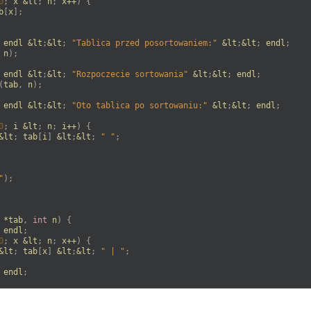
0
;
x
&
lt
;
n
;
x
++
)
{
b
[
x
]
;
endl
&
lt
;
&
lt
;
"Tablica przed posortowaniem:"
&
lt
;
&
lt
;
endl
;
n
)
;
endl
&
lt
;
&
lt
;
"Rozpoczecie sortowania"
&
lt
;
&
lt
;
endl
;
(
tab
,
n
)
;
endl
&
lt
;
&
lt
;
"Oto tablica po sortowaniu:"
&
lt
;
&
lt
;
endl
;
0
;
i
&
lt
;
n
;
i
++
)
{
&
lt
;
tab
[
i
]
&
lt
;
&
lt
;
" "
;
"
)
;
*
tab
,
int
n
)
{
endl
;
0
;
x
&
lt
;
n
;
x
++
)
{
&
lt
;
tab
[
x
]
&
lt
;
&
lt
;
" | "
;
endl
;