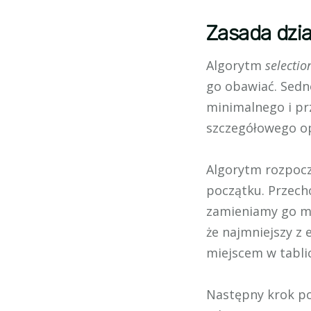
Zasada dzia
Algorytm
selectio
go obawiać. Sedn
minimalnego i pr
szczegółowego op
Algorytm rozpocz
początku. Przecho
zamieniamy go mi
że najmniejszy z
miejscem w tabli
Następny krok po