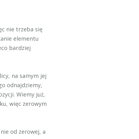
c nie trzeba się
kanie elementu
eco bardziej
icy, na samym jej
 go odnajdziemy,
ycji. Wiemy już,
tku, więc zerowym
ie od zerowej, a