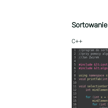
Sortowanie
C++
1
//program do sort
2
//przy pomocy alg
3
//Jan Żwirek
4
5
#include &lt;iost
6
#include &lt;algo
7
8
using 
namespace
s
9
void
printTab
(
int
10
11
void
selectionSor
12
int
minElemen
13
14
for
(
int
x
=
15
minElemen
16
for
(
int