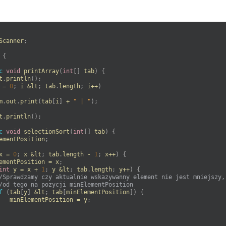
Scanner
;
{
c
void
printArray
(
int
[
]
tab
)
{
t
.
println
(
)
;
=
0
;
i
&
lt
;
tab
.
length
;
i
++
)
m
.
out
.
print
(
tab
[
i
]
+
" | "
)
;
t
.
println
(
)
;
c
void
selectionSort
(
int
[
]
tab
)
{
ementPosition
;
x
=
0
;
x
&
lt
;
tab
.
length
-
1
;
x
++
)
{
ementPosition
=
x
;
int
y
=
x
+
1
;
y
&
lt
;
tab
.
length
;
y
++
)
{
/Sprawdzamy czy aktualnie wskazywanny element nie jest mniejszy,
/od tego na pozycji minElementPosition 
f
(
tab
[
y
]
&
lt
;
tab
[
minElementPosition
]
)
{
minElementPosition
=
y
;