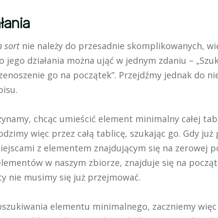
łania
n sort
nie należy do przesadnie skomplikowanych, wię
o jego działania można ująć w jednym zdaniu – „Szu
zenoszenie go na początek”. Przejdźmy jednak do ni
isu.
ynamy, chcąc umieścić element minimalny całej tabl
dzimy więc przez całą tablicę, szukając go. Gdy już
ejscami z elementem znajdującym się na zerowej poz
 elementów w naszym zbiorze, znajduje się na począ
cy nie musimy się już przejmować.
szukiwania elementu minimalnego, zaczniemy więc n