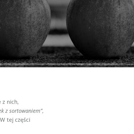
 z nich,
ek z sortowaniem”
,
W tej części