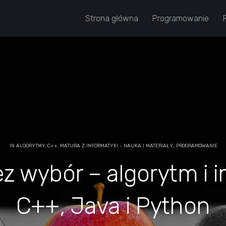
Strona główna
Programowanie
IN
ALGORYTMY
,
C++
,
MATURA Z INFORMATYKI - NAUKA I MATERIAŁY.
,
PROGRAMOWANIE
ez wybór – algorytm i 
C++, Java i Python