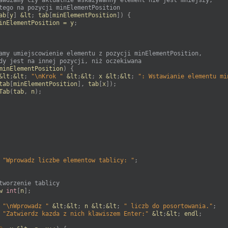
awdzamy czy aktualnie wskazywanny element nie jest mniejszy, 
tego na pozycji minElementPosition 
ab
[
y
]
&
lt
;
tab
[
minElementPosition
]
)
{
inElementPosition
=
y
;
amy umiejscowienie elementu z pozycji minElementPosition, 
dy jest na innej pozycji, niż oczekiwana
minElementPosition
)
{
&
lt
;
&
lt
;
"\nKrok "
&
lt
;
&
lt
;
x
&
lt
;
&
lt
;
": Wstawianie elementu mi
tab
[
minElementPosition
]
,
tab
[
x
]
)
;
Tab
(
tab
,
n
)
;
"Wprowadz liczbe elementow tablicy: "
;
tworzenie tablicy
w
int
[
n
]
;
"\nWprowadz "
&
lt
;
&
lt
;
n
&
lt
;
&
lt
;
" liczb do posortowania."
;
"Zatwierdz kazda z nich klawiszem Enter:"
&
lt
;
&
lt
;
endl
;