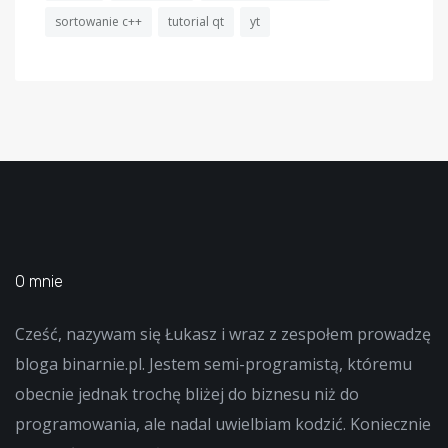
sortowanie c++
tutorial qt
yt
O mnie
Cześć, nazywam się Łukasz i wraz z zespołem prowadzę
bloga binarnie.pl. Jestem semi-programistą, któremu
obecnie jednak trochę bliżej do biznesu niż do
programowania, ale nadal uwielbiam kodzić. Koniecznie