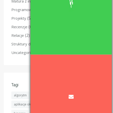
(47)
Matura z informatyki – nauka i materiały.
(49)
Programowanie
(5)
Projekty
(6)
Recenzje
(2)
Relacje
(4)
Struktury danych
(6)
Uncategorized
Tagi
algorytm
algorytmy
algorytmy sortujące
aplikacje okienkowe
aplikacje okienkowe c++