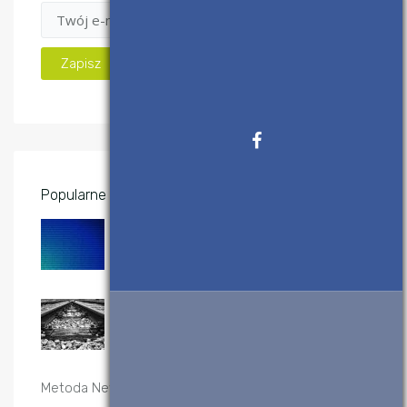
Popularne wpisy
System binarny (dwójkowy) –
konwersje
2 KWIETNIA, 2017
Sortowanie przez scalanie – algorytm i
implementacje
20 GRUDNIA, 2019
Metoda Newtona-Raphsona – implementacje