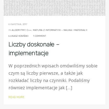
6 KWIETNIA, 2017
IN
ALGORYTMY
,
C++
,
MATURA Z INFORMATYKI - NAUKA I MATERIAŁY.
ŁUKASZ KOSIŃSKI
1 COMMENT
Liczby doskonałe –
implementacje
W poprzednich wpisach omówiliśmy sobie
czym są liczby pierwsze, a także jak
rozkładać liczby na czynniki. Podaliśmy
również implementacje jak […]
READ MORE