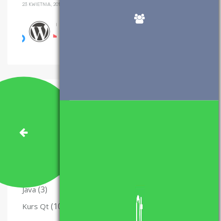
23 KWIETNIA, 2017
Wtyczki WordPress, które polecam
28 SIERPNIA, 2017
Kategorie
(28)
Algorytmy
(47)
C++
(29)
Felietony
(12)
IT News Flash
(3)
Java
(10)
Kurs Qt