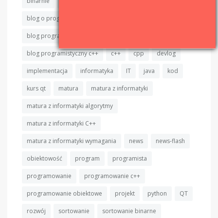
binarnie
binarnie.pl
binary sort
blog
blog o programowaniu
blog programisty
blog programisty c++
blog programistyczny
blog programistyczny c++
c++
cpp
devlog
implementacja
informatyka
IT
java
kod
kurs qt
matura
matura z informatyki
matura z informatyki algorytmy
matura z informatyki C++
matura z informatyki wymagania
news
news-flash
obiektowość
program
programista
programowanie
programowanie c++
programowanie obiektowe
projekt
python
QT
rozwój
sortowanie
sortowanie binarne