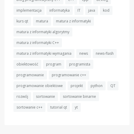
implementacja
informatyka
IT
java
kod
kurs qt
matura
matura z informatyki
matura z informatyki algorytmy
matura z informatyki C++
matura z informatyki wymagania
news
news-flash
obiektowość
program
programista
programowanie
programowanie c++
programowanie obiektowe
projekt
python
QT
rozwój
sortowanie
sortowanie binarne
sortowanie c++
tutorial qt
yt