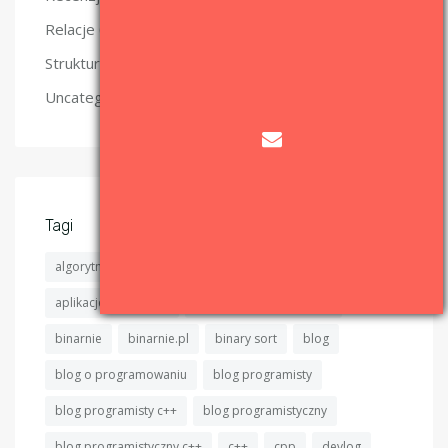
(2)
Relacje
(4)
Struktury danych
(6)
Uncategorized
Tagi
algorytm
algorytmy
algorytmy sortujące
aplikacje okienkowe
aplikacje okienkowe c++
binarnie
binarnie.pl
binary sort
blog
blog o programowaniu
blog programisty
blog programisty c++
blog programistyczny
blog programistyczny c++
c++
cpp
devlog