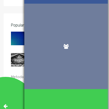
Popularne wpisy
System binarny (dwójkowy) –
konwersje
2 KWIETNIA, 2017
Sortowanie przez scalanie – algorytm i
implementacje
20 GRUDNIA, 2019
Metoda Newtona-Raphsona – implementacje
23 KWIETNIA, 2017
Wtyczki WordPress, które polecam
28 SIERPNIA, 2017