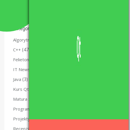
Kategorie
(28)
Algorytmy
(47)
C++
(29)
Felietony
(12)
IT News Flash
(3)
Java
(10)
Kurs Qt
(47)
Matura z informatyki – nauka i materiały.
(49)
Programowanie
(5)
Projekty
(6)
Recenzje