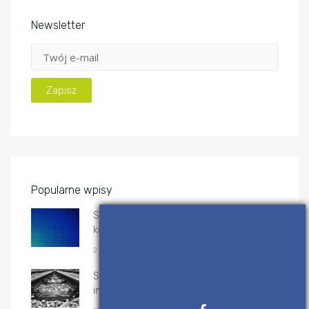
Newsletter
Popularne wpisy
System binarny (dwójkowy) –
konwersje
2 KWIETNIA, 2017
Sortowanie przez scalanie – algorytm i
implementacje