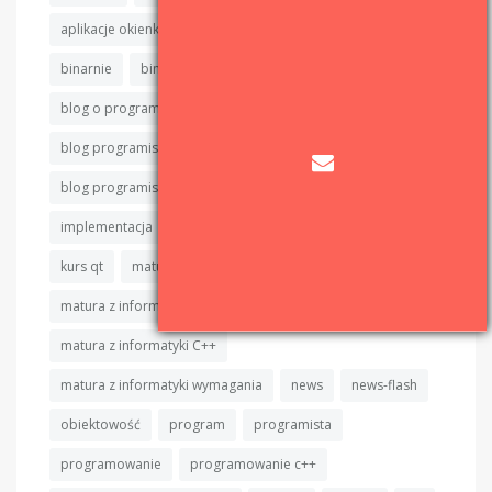
aplikacje okienkowe
aplikacje okienkowe c++
binarnie
binarnie.pl
binary sort
blog
blog o programowaniu
blog programisty
blog programisty c++
blog programistyczny
blog programistyczny c++
c++
cpp
devlog
implementacja
informatyka
IT
java
kod
kurs qt
matura
matura z informatyki
matura z informatyki algorytmy
matura z informatyki C++
matura z informatyki wymagania
news
news-flash
obiektowość
program
programista
programowanie
programowanie c++