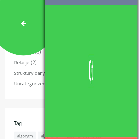
(10)
Kurs Qt
(47)
Matura z informatyki – nauka i materiały.
(49)
Programowanie
(5)
Projekty
(6)
Recenzje
(2)
Relacje
(4)
Struktury danych
(6)
Uncategorized
Tagi
algorytm
algorytmy
algorytmy sortujące