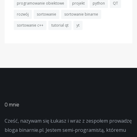
programowanie obiektowe
projekt
python
QT
rozwój
sortowanie
sortowanie binarne
sortowanie c++
tutorial qt
yt
O mnie
Cześć, nazywam się Łukasz i wraz z zespołem prowadzę
bloga binarnie.pl. Jestem semi-programistą, któremu