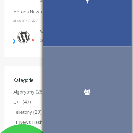
20 GRUDNIA, 2019
Metoda Newtona-Raphsona – implementacje
23 KWIETNIA, 2017
Wtyczki WordPress, które polecam
28 SIERPNIA, 2017
Kategorie
(28)
Algorytmy
(47)
C++
(29)
Felietony
(12)
IT News Flash
(3)
Java