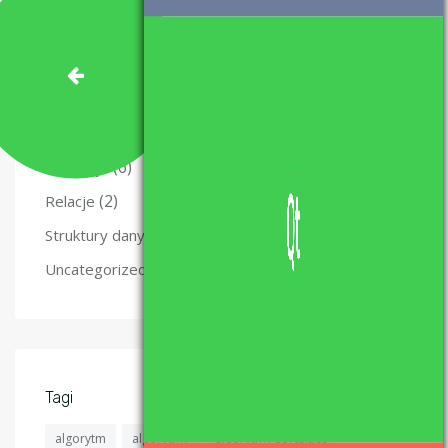
(10)
Kurs Qt
(47)
Matura z informatyki – nauka i materiały.
(49)
Programowanie
(5)
Projekty
(6)
Recenzje
(2)
Relacje
(4)
Struktury danych
(6)
Uncategorized
Tagi
algorytm
algorytmy
algorytmy sortujące