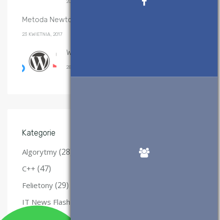
20 GRUDNIA, 2019
Metoda Newtona-Raphsona – implementacje
23 KWIETNIA, 2017
Wtyczki WordPress, które polecam
28 SIERPNIA, 2017
Kategorie
(28)
Algorytmy
(47)
C++
(29)
Felietony
(12)
IT News Flash
(3)
Java