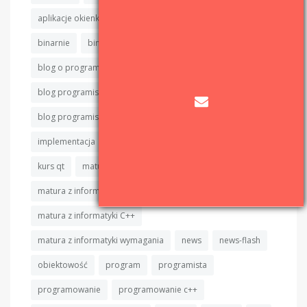
aplikacje okienkowe
aplikacje okienkowe c++
binarnie
binarnie.pl
binary sort
blog
blog o programowaniu
blog programisty
blog programisty c++
blog programistyczny
blog programistyczny c++
c++
cpp
devlog
implementacja
informatyka
IT
java
kod
kurs qt
matura
matura z informatyki
matura z informatyki algorytmy
matura z informatyki C++
matura z informatyki wymagania
news
news-flash
obiektowość
program
programista
programowanie
programowanie c++