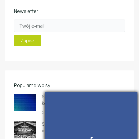
Newsletter
Popularne wpisy
System binarny (dwójkowy) –
konwersje
2 KWIETNIA, 2017
Sortowanie przez scalanie – algorytm i
implementacje