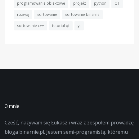
programowanie obiektowe
projekt
python
QT
rozwój
sortowanie
sortowanie binarne
sortowanie c++
tutorial qt
yt
O mnie
Cześć, nazywam się Łukasz i wraz z zespołem prowadzę
bloga binarnie.pl. Jestem semi-programistą, któremu