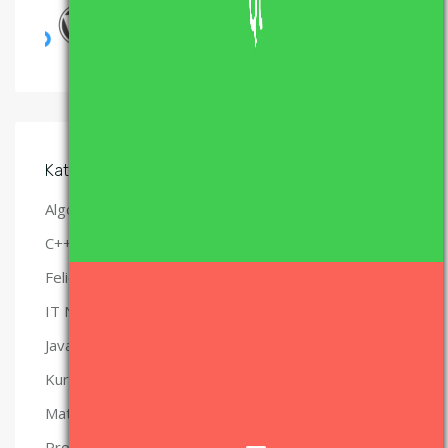
Wtyczki WordPress, które polecam
28 SIERPNIA, 2017
Kategorie
(28)
Algorytmy
(47)
C++
(29)
Felietony
(12)
IT News Flash
(3)
Java
(10)
Kurs Qt
(47)
Matura z informatyki – nauka i materiały.
(49)
Programowanie