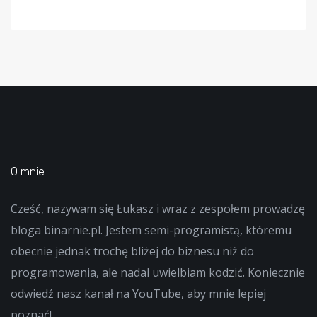
O mnie
Cześć, nazywam się Łukasz i wraz z zespołem prowadzę
bloga binarnie.pl. Jestem semi-programistą, któremu
obecnie jednak trochę bliżej do biznesu niż do
programowania, ale nadal uwielbiam kodzić. Koniecznie
odwiedź nasz kanał na YouTube, aby mnie lepiej
poznać!