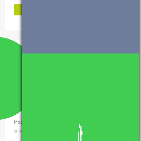
Popularne wpisy
System binarny (dwójkowy) –
konwersje
2 KWIETNIA, 2017
Sortowanie przez scalanie – algorytm i
implementacje
20 GRUDNIA, 2019
Metoda Newtona-Raphsona – implementacje
23 KWIETNIA, 2017