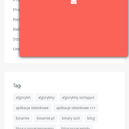
(5)
Projekty
(6)
Recenzje
(2)
Relacje
(4)
Struktury danych
(6)
Uncategorized
Tagi
algorytm
algorytmy
algorytmy sortujące
aplikacje okienkowe
aplikacje okienkowe c++
binarnie
binarnie.pl
binary sort
blog
blog o programowaniu
blog programisty