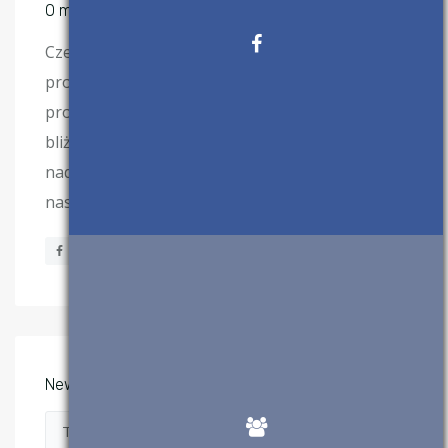
O mnie
Cześć, nazywam się Łukasz i wraz z zespołem
prowadzę bloga binarnie.pl. Jestem semi-
programistą, któremu obecnie jednak trochę
bliżej do biznesu niż do programowania, ale
nadal uwielbiam kodzić. Koniecznie odwiedź
nasz kanał na YouTube, aby mnie lepiej poznać!
Newsletter