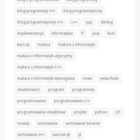
blog programisty c++
blog programistyczny
blog programistyczny c++
c++
cpp
devlog
implementacja
informatyka
IT
java
kod
kurs qt
matura
matura z informatyki
matura z informatyki algorytmy
matura z informatyki C++
matura z informatyki wymagania
news
news-flash
obiektowość
program
programista
programowanie
programowanie c++
programowanie obiektowe
projekt
python
QT
rozwój
sortowanie
sortowanie binarne
sortowanie c++
tutorial qt
yt