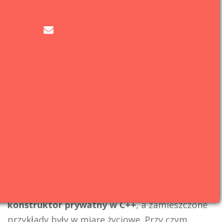
19
int
_floors
;
20
std
::
string
_name
;
21
22
Hotel
(
int
rooms
,
int
floors
,
std
::
string
name
)
:
23
_rooms
(
rooms
)
,
_floors
(
floors
)
,
_name
(
name
)
{
24
25
}
;
W synergii do prywatnych konstruktorów działa
wzorzec
fabryki
mogący wziąć na siebie ciężar
wyniszczających operacji wewnątrz
konstruktora. Wykorzystuje on z resztą metody
kreacyjne.
Podsumowanie
Mam nadzieję, że skutecznie udzieliłem
odpowiedzi na pytanie
w jakim celu stosować
konstruktor prywatny w C++
, a zamieszczone
przykłady były w miarę życiowe. Przy czym