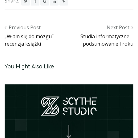
Share:
Post navigation
Previous Post
Next Post
„Włam się do mózgu”
Studia informatyczne –
recenzja książki
podsumowanie I roku
You Might Also Like