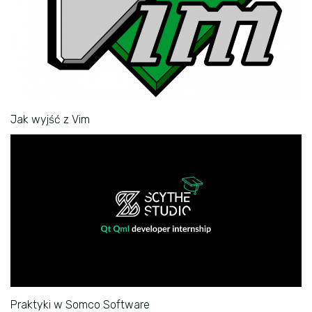
Jak wyjść z Vim
Praktyki w Somco Software