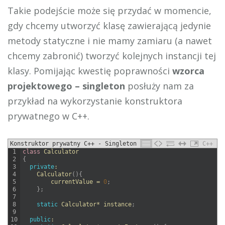
Takie podejście może się przydać w momencie,
gdy chcemy utworzyć klasę zawierającą jedynie
metody statyczne i nie mamy zamiaru (a nawet
chcemy zabronić) tworzyć kolejnych instancji tej
klasy. Pomijając kwestię poprawności
wzorca
projektowego – singleton
posłuży nam za
przykład na wykorzystanie konstruktora
prywatnego w C++.
Konstruktor prywatny C++ - Singleton
C++
1
class
Calculator
2
{
3
private
:
4
Calculator
(
)
{
5
currentValue
=
0
;
6
}
;
7
8
static
Calculator
*
instance
;
9
10
public
: