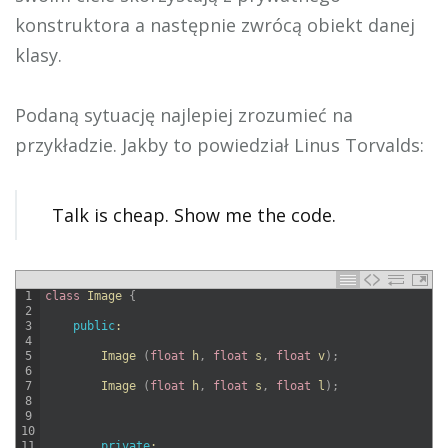
konstruktora a następnie zwrócą obiekt danej
klasy.
Podaną sytuację najlepiej zrozumieć na
przykładzie. Jakby to powiedział Linus Torvalds:
Talk is cheap. Show me the code.
1
class
Image
{
2
3
public
:
4
5
Image
(
float
h
,
float
s
,
float
v
)
;
6
7
Image
(
float
h
,
float
s
,
float
l
)
;
8
9
10
11
private
: