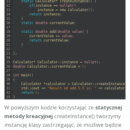
11
static
Calculator
*
createInstance
(
)
{
12
if
(
instance
==
nullptr
)
13
instance
=
new
Calculator
(
)
;
14
return
instance
;
15
}
16
static
double
currentValue
;
17
18
static
double
add
(
double
value
)
{
19
currentValue
+=
value
;
20
return
currentValue
;
21
}
22
23
}
;
24
25
Calculator
*
Calculator
::
instance
=
nullptr
;
26
double
Calculator
::
currentValue
=
0
;
27
28
int
main
(
)
29
{
30
Calculator
*
calculator
=
Calculator
::
createInstance
(
)
31
std
::
cout
<<
"Result od add 5.5 is: "
<<
calculator
->
32
return
0
;
33
}
W powyższym kodzie korzystając ze
statycznej
metody kreacyjnej
createInstance() tworzymy
instancję klasy zastrzegając, że możliwe będzie