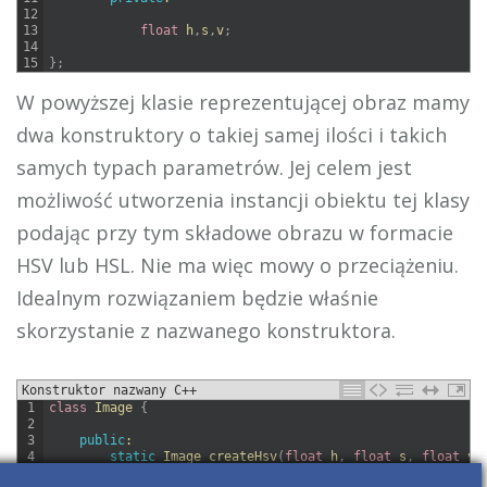
12
13
float
h
,
s
,
v
;
14
15
}
;
W powyższej klasie reprezentującej obraz mamy
dwa konstruktory o takiej samej ilości i takich
samych typach parametrów. Jej celem jest
możliwość utworzenia instancji obiektu tej klasy
podając przy tym składowe obrazu w formacie
HSV lub HSL. Nie ma więc mowy o przeciążeniu.
Idealnym rozwiązaniem będzie właśnie
skorzystanie z nazwanego konstruktora.
Konstruktor nazwany C++
1
class
Image
{
2
3
public
:
4
static
Image 
createHsv
(
float
h
,
float
s
,
float
v
)
5
static
Image 
createHsl
(
float
h
,
float
s
,
float
l
)