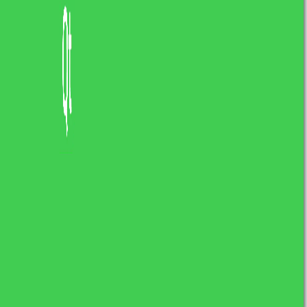
znaleźć się w nieoczekiwanym/nielegalnym
stanie. Dodatkowo sami prosimy się o wycieki
pamięci.
1
class
Hotel
{
2
3
public
:
4
5
Hotel
(
int
rooms
,
int
floors
,
string
name
)
{
6
7
_rooms
=
rooms
;
8
_floors
=
floors
;
9
_name
=
name
;
10
11
// dużo kodu nie związanego
12
//z inicjalizacją składowych  
13
}
14
15
private
:
16
int
_rooms
;
17
int
_floors
;
18
string
_name
;
19
20
}
;