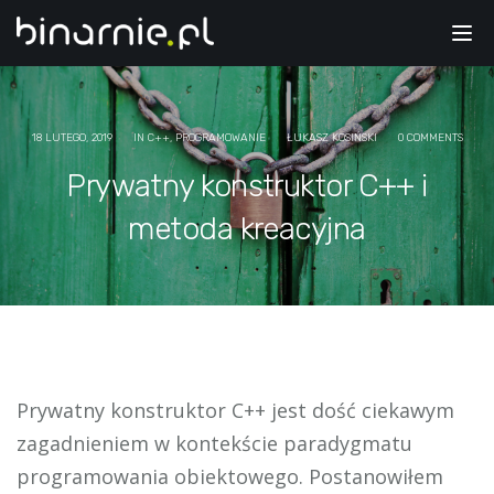
Tog
nav
18 LUTEGO, 2019
IN
C++
,
PROGRAMOWANIE
ŁUKASZ KOSIŃSKI
0 COMMENTS
Prywatny konstruktor C++ i
metoda kreacyjna
Prywatny konstruktor C++ jest dość ciekawym
zagadnieniem w kontekście paradygmatu
programowania obiektowego. Postanowiłem