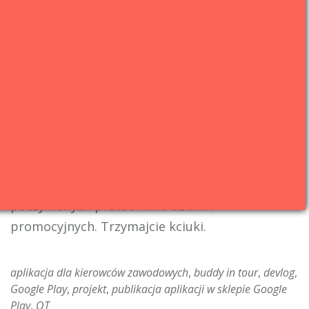
Aplikacja jest już dostępna w sklepie, także
jeżeli macie wśród znajomych zawodowych
kierowców tirów lub busów to poinformujcie
ich, że jest taka ciekawa apka …
Są już
pierwsze pobrania. Teraz czeka mnie
niewątpliwie równie trudna część pracy nad
projektem co jej stworzenie. Mianowicie
marketing
. Trzęsę portkami na samą myśl. Z
pewnością powstanie artykuł na temat
poczynionych przeze mnie działań
promocyjnych. Trzymajcie kciuki.
aplikacja dla kierowców zawodowych
,
buddy in tour
,
devlog
,
Google Play
,
projekt
,
publikacja aplikacji w sklepie Google
Play
,
QT