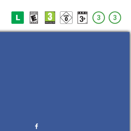
Publikacja w sklepie Google Play
– obecność w sklepie
Taką wisienką na torcie jest praca nad
obecnością aplikacji w sklepie, tj. tym co widzi
finalny użytkownik aplikacji. W ramach
możliwości należy zadbać o możliwie jak
największą jakość grafik
oraz opisu aplikacji.
Bezpośrednio wpływa to na jej odbiór przez
użytkowników, tak zwane pierwsze wrażenie