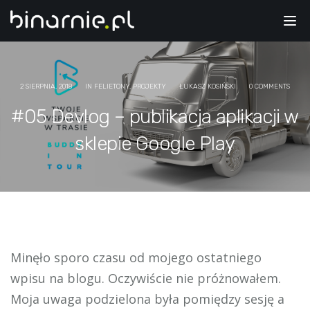
Tog
nav
2 SIERPNIA, 2018
IN
FELIETONY
,
PROJEKTY
ŁUKASZ KOSIŃSKI
0 COMMENTS
#05 Devlog – publikacja aplikacji w
sklepie Google Play
Minęło sporo czasu od mojego ostatniego
wpisu na blogu. Oczywiście nie próżnowałem.
Moja uwaga podzielona była pomiędzy sesję a