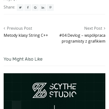
Share:
Post navigation
Previous Post
Next Post
Metody klasy String C++
#04 Devlog – współpraca
programisty z grafikiem
You Might Also Like