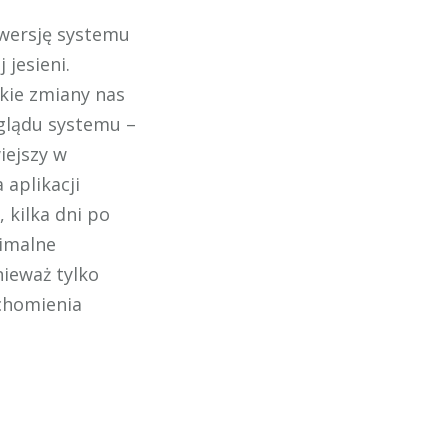
 wersję systemu
jesieni.
kie zmiany nas
yglądu systemu –
iejszy w
aplikacji
 kilka dni po
imalne
nieważ tylko
chomienia