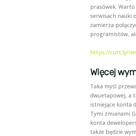
prasówek. Warto 
serwisach nauki 
zamierza połączyć
programistów, ale
https://cutt.ly/n
Więcej wym
Taka myśl przewod
dwuetapowej, a t
istniejące konta 
Tymi zmianami Go
konta dewelopers
także będzie wyma