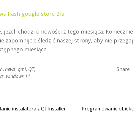
ews-flash-google-store-2fa
e, jeżeli chodzi o nowości z tego miesiąca. Konieczni
e zapomnijcie śledzić naszej strony, aby nie przega
stępnego miesiąca.
sh
,
news
,
qml
,
QT
,
Share:
ws
,
windows 11
anie instalatora z Qt Installer
Programowanie obiekt