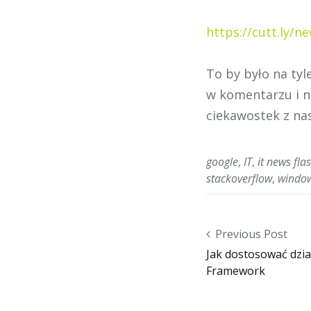
https://cutt.ly/n
To by było na tyl
w komentarzu i ni
ciekawostek z na
google
,
IT
,
it news fla
stackoverflow
,
windo
Post navigation
Previous Post
Jak dostosować dział
Framework