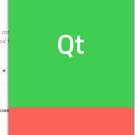
e zostawcie opinie
pić kolejnych
Next Post
owe #4 – abstrakcja