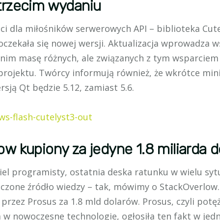
trzecim wydaniu
 dla miłośników serwerowych API – biblioteka Cutel
czekała się nowej wersji. Aktualizacja wprowadza w
 z nim masę różnych, ale związanych z tym wsparcie
i projektu. Twórcy informują również, że wkrótce mi
rsją Qt będzie 5.12, zamiast 5.6.
ews-flash-cutelyst3-out
ow kupiony za jedyne 1.8 miliarda 
iel programisty, ostatnia deska ratunku w wielu syt
liczone źródło wiedzy – tak, mówimy o StackOverlow.
przez Prosus za 1.8 mld dolarów. Prosus, czyli pot
 w nowoczesne technologie, ogłosiła ten fakt w jedn