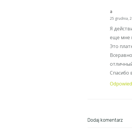
a
says:
25 grudnia, 2
Я действ
еще мне 
Это плат
Всеравно
отличный 
Спасибо 
Odpowied
Dodaj komentarz