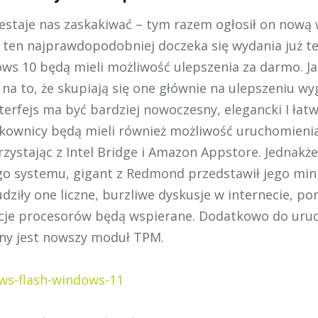
zestaje nas zaskakiwać – tym razem ogłosił on nową
ten najprawdopodobniej doczeka się wydania już tej 
ows 10 będą mieli możliwość ulepszenia za darmo. Ja
na to, że skupiają się one głównie na ulepszeniu w
nterfejs ma być bardziej nowoczesny, elegancki I łatw
tkownicy będą mieli również możliwość uruchomienia 
ystając z Intel Bridge i Amazon Appstore. Jednakże,
o systemu, gigant z Redmond przedstawił jego min
iły one liczne, burzliwe dyskusje w internecie, po
cje procesorów będą wspierane. Dodatkowo do uru
y jest nowszy moduł TPM.
ews-flash-windows-11