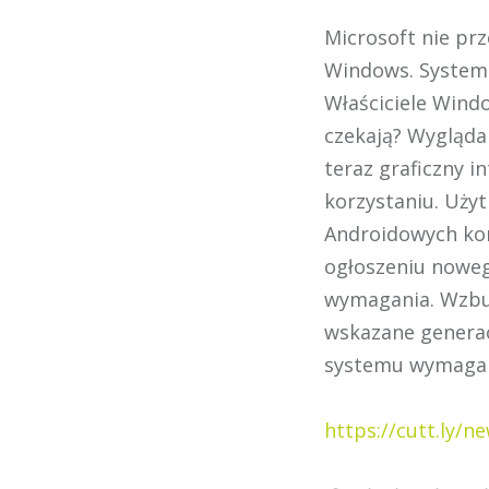
Microsoft nie pr
Windows. System 
Właściciele Wind
czekają? Wygląda 
teraz graficzny i
korzystaniu. Uży
Androidowych korz
ogłoszeniu noweg
wymagania. Wzbudz
wskazane genera
systemu wymagan
https://cutt.ly/n