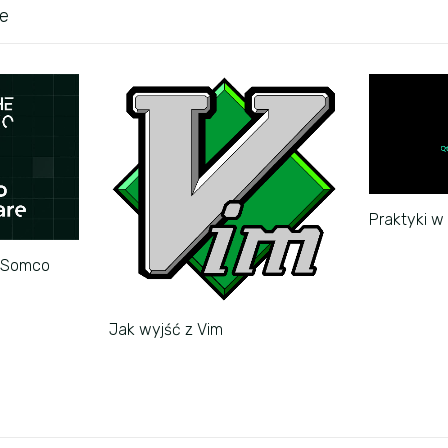
ke
Praktyki 
o Somco
Jak wyjść z Vim