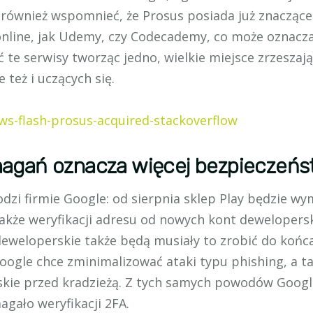
również wspomnieć, że Prosus posiada już znaczące
online, jak Udemy, czy Codecademy, co może oznacza
 te serwisy tworząc jedno, wielkie miejsce zrzeszaj
 też i uczących się.
ews-flash-prosus-acquired-stackoverflow
agań oznacza więcej bezpieczeńs
zi firmie Google: od sierpnia sklep Play będzie wym
akże weryfikacji adresu od nowych kont dewelopersk
deweloperskie także będą musiały to zrobić do końc
ogle chce zminimalizować ataki typu phishing, a t
kie przed kradzieżą. Z tych samych powodów Googl
gało weryfikacji 2FA.