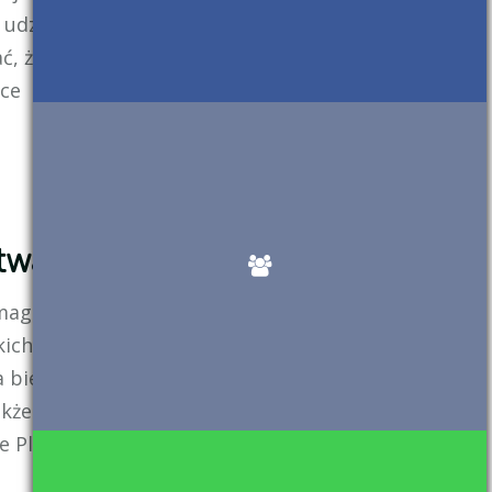
 udziały w
ć, że Prosus
ące
twa
agał weryfikacji
ich. Wszystkie
a bieżącego roku.
akże ochronić
e Play Console