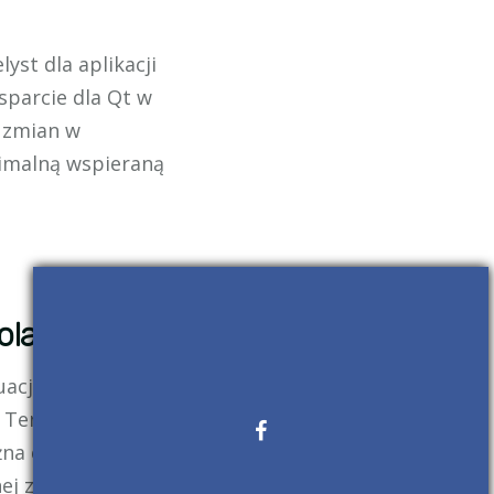
yst dla aplikacji
sparcie dla Qt w
m zmian w
nimalną wspieraną
dolarów
uacjach, pozornie
 Ten wielki serwis
ężna europejska
ej ze swoich