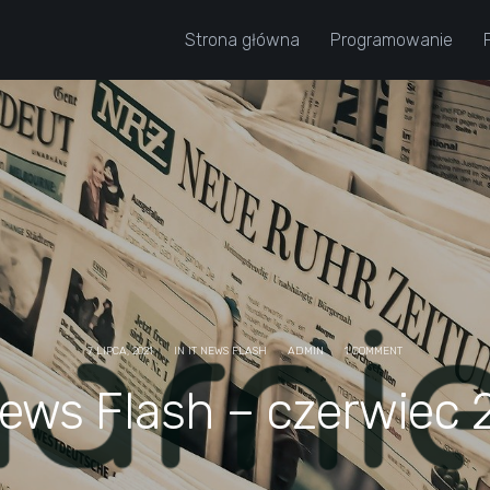
Strona główna
Programowanie
7 LIPCA, 2021
IN
IT NEWS FLASH
ADMIN
1 COMMENT
News Flash – czerwiec 