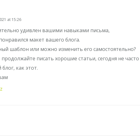
021 at 15:26
ительно удивлен вашими навыками письма,
понравился макет вашего блога.
ный шаблон или можно изменить его самостоятельно?
 продолжайте писать хорошие статьи, сегодня не част
блог, как этот.
вам
z