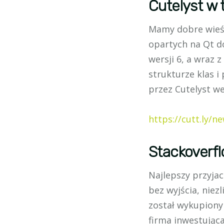
Cutelyst w 
Mamy dobre wieści
opartych na Qt do
wersji 6, a wraz
strukturze klas 
przez Cutelyst we
https://cutt.ly/n
Stackoverfl
Najlepszy przyjac
bez wyjścia, niez
został wykupiony 
firma inwestująca