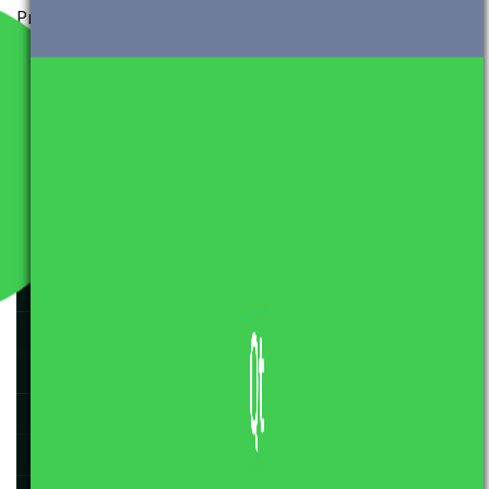
Programowanie obiektowe
Programowanie obiektowe
#3 – polimorfizm
#2 – hermetyzacja
You Might Also Like