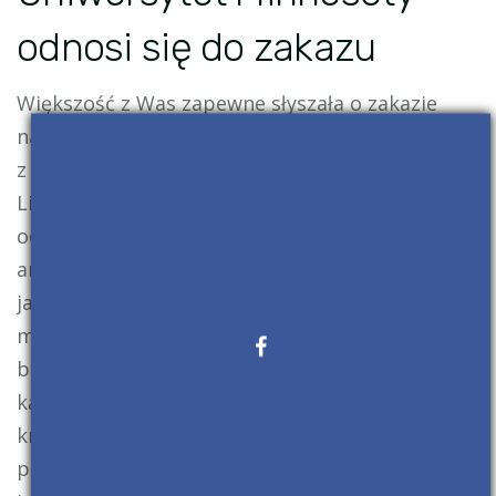
odnosi się do zakazu
Większość z Was zapewne słyszała o zakazie
nałożonym na Uniwersytet Minnesoty w związku
z umyślnym wprowadzaniem błędów do jądra
Linuxa. Po tygodniu władze uniwersytetu
odniosły się do niego, zapewniając, że dogłębnie
analizują sytuację, jednocześnie wstrzymując
jakiekolwiek prace związane z tą gałęzią. Jak
możemy wyczytać z ich oświadczenia, metoda
badań i nauk zostanie sprawdzona pod każdym
kątem, a także zostaną powzięte odpowiednie
kroki aby zapobiec podobnej sytuacji w
przyszłości. Władze uniwersytetu będą