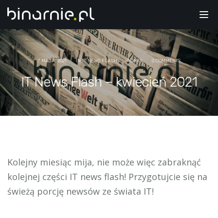
Tog
nav
7 MAJA, 2021
IN
IT NEWS FLASH
ADMIN
0 COMMENTS
IT News Flash – kwiecień 2021
Kolejny miesiąc mija, nie może więc zabraknąć
kolejnej części IT news flash! Przygotujcie się na
świeżą porcję newsów ze świata IT!