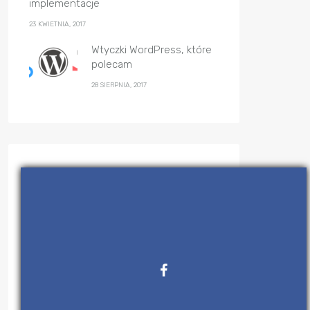
implementacje
23 KWIETNIA, 2017
Wtyczki WordPress, które
polecam
28 SIERPNIA, 2017
Kategorie
(28)
Algorytmy
(47)
C++
(29)
Felietony
(12)
IT News Flash
(3)
Java