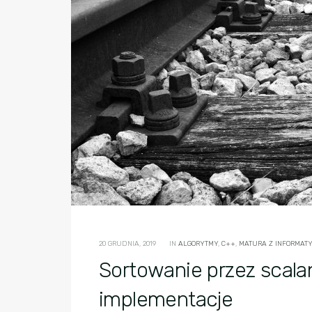
20 GRUDNIA, 2019
IN
ALGORYTMY
,
C++
,
MATURA Z INFORMATYK
Sortowanie przez scalan
implementacje