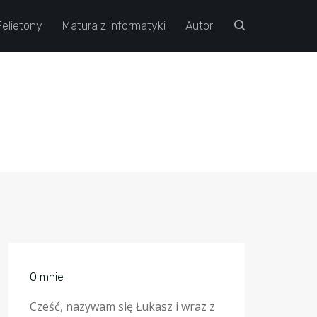
Felietony
Matura z informatyki
Autor
O mnie
Cześć, nazywam się Łukasz i wraz z