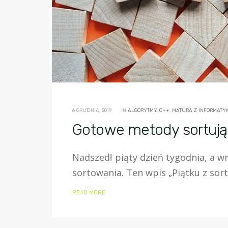
6 GRUDNIA, 2019
IN
ALGORYTMY
,
C++
,
MATURA Z INFORMATYKI
Gotowe metody sortuj
Nadszedł piąty dzień tygodnia, a w
sortowania. Ten wpis „Piątku z sor
READ MORE