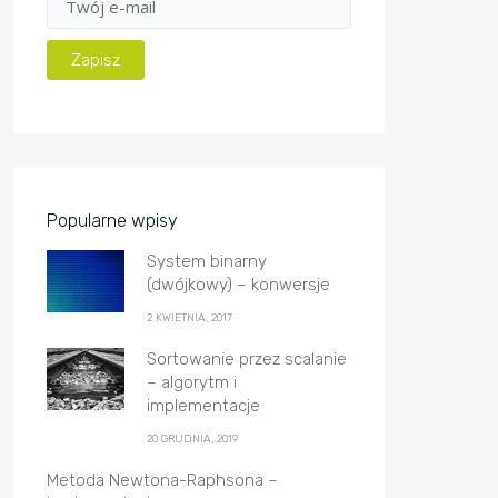
Popularne wpisy
System binarny
(dwójkowy) – konwersje
2 KWIETNIA, 2017
Sortowanie przez scalanie
– algorytm i
implementacje
20 GRUDNIA, 2019
Metoda Newtona-Raphsona –