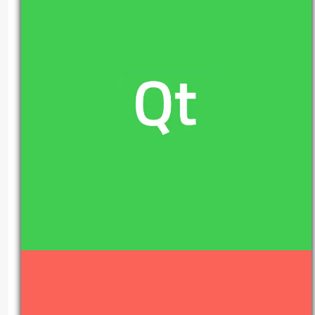
algorytm
algorytmy
algorytmy sortujące
aplikacje okienkowe
aplikacje okienkowe c++
binarnie
binarnie.pl
binary sort
blog
blog o programowaniu
blog programisty
blog programisty c++
blog programistyczny
blog programistyczny c++
c++
cpp
devlog
implementacja
informatyka
IT
java
kod
kurs qt
matura
matura z informatyki
matura z informatyki algorytmy