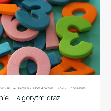
YKI - NAUKA I MATERIAŁY.
,
PROGRAMOWANIE
ADMIN
0 COMMENTS
nie – algorytm oraz