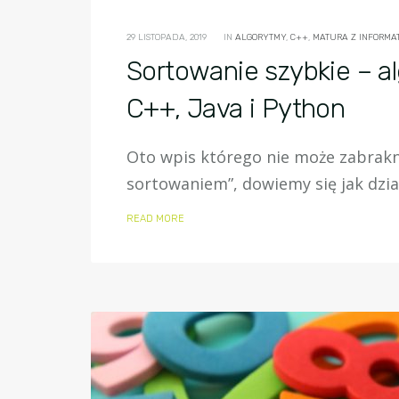
29 LISTOPADA, 2019
IN
ALGORYTMY
,
C++
,
MATURA Z INFORMAT
Sortowanie szybkie – a
C++, Java i Python
Oto wpis którego nie może zabrakną
sortowaniem”, dowiemy się jak dział
READ MORE