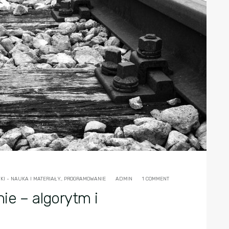
I - NAUKA I MATERIAŁY.
,
PROGRAMOWANIE
ADMIN
1 COMMENT
ie – algorytm i