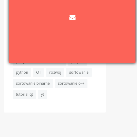
matura z informatyki C++
matura z informatyki wymagania
news
news-flash
obiektowość
program
programista
programowanie
programowanie c++
programowanie obiektowe
projekt
python
QT
rozwój
sortowanie
sortowanie binarne
sortowanie c++
tutorial qt
yt