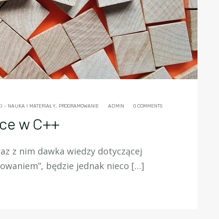
 - NAUKA I MATERIAŁY.
,
PROGRAMOWANIE
ADMIN
0 COMMENTS
ące w C++
raz z nim dawka wiedzy dotyczącej
towaniem”, będzie jednak nieco […]