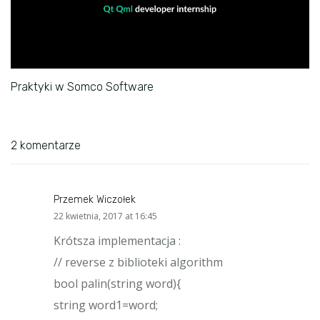
Praktyki w Somco Software
2 komentarze
Przemek Wiczołek
says:
22 kwietnia, 2017 at 16:45
Krótsza implementacja :
// reverse z biblioteki algorithm
bool palin(string word){
string word1=word;