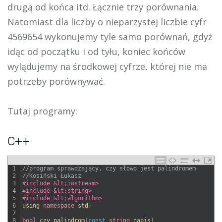
drugą od końca itd. Łącznie trzy porównania.
Natomiast dla liczby o nieparzystej liczbie cyfr
4569654 wykonujemy tyle samo porównań, gdyż
idąc od początku i od tyłu, koniec końców
wylądujemy na środkowej cyfrze, której nie ma
potrzeby porównywać.
Tutaj programy:
C++
1
//program sprawdzający, czy słowo jest palindromem
2
//Kosiński Łukasz
3
#include &lt;iostream>
4
#include &lt;string>
5
#include &lt;algorithm>
6
using 
namespace
std
;
7
8
bool
czy_palindrom
(
const
string
napis
)