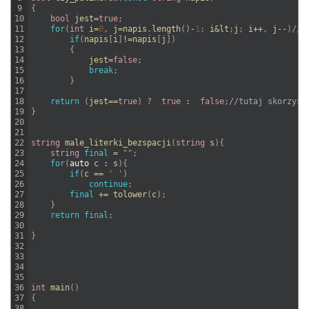
9
{
10
bool
jest
=
true
;
11
for
(
int
i
=
0
,
j
=
napis
.
length
(
)
-
1
;
i
&
lt
;
j
;
i
++
,
j
--
)
//i
12
if
(
napis
[
i
]
!=
napis
[
j
]
)
13
{
14
jest
=
false
;
15
break
;
16
}
17
18
return
(
jest
==
true
)
?
true
:
false
;
//tutaj skorzyst
19
}
20
21
22
string
male_literki_bezspacji
(
string
s
)
{
23
string
final
=
""
;
24
for
(
auto
c
:
s
)
{
25
if
(
c
==
' '
)
26
continue
;
27
final
+=
tolower
(
c
)
;
28
}
29
return
final
;
30
31
}
32
33
34
35
36
int
main
(
)
37
{
38