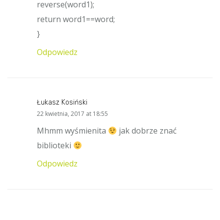
reverse(word1);
return word1==word;
}
Odpowiedz
Łukasz Kosiński
says:
22 kwietnia, 2017 at 18:55
Mhmm wyśmienita
jak dobrze znać
biblioteki
Odpowiedz