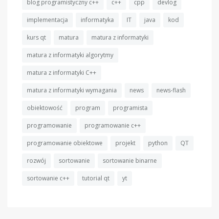
blog programistyczny c++
c++
cpp
devlog
implementacja
informatyka
IT
java
kod
kurs qt
matura
matura z informatyki
matura z informatyki algorytmy
matura z informatyki C++
matura z informatyki wymagania
news
news-flash
obiektowość
program
programista
programowanie
programowanie c++
programowanie obiektowe
projekt
python
QT
rozwój
sortowanie
sortowanie binarne
sortowanie c++
tutorial qt
yt