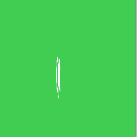
Sama postać i wzór rekurencyjny tego
ciągu liczb naturalnych jakim jest ciąg
Fibonacciego nie jest niczym
nadzwyczajnym. Niesamowite natomiast
jest […]
READ MORE
1
2
O mnie
Cześć, nazywam się Łukasz i wraz z zespołem