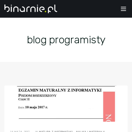
Tog
nav
blog programisty