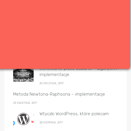
Popularne wpisy
System binarny (dwójkowy) –
konwersje
2 KWIETNIA, 2017
Sortowanie przez scalanie – algorytm i
implementacje
20 GRUDNIA, 2019
Metoda Newtona-Raphsona – implementacje
23 KWIETNIA, 2017
Wtyczki WordPress, które polecam
28 SIERPNIA, 2017