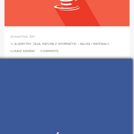
20 KWIETNIA, 2017
IN
ALGORYTMY
,
JAVA
,
MATURA Z INFORMATYKI - NAUKA I MATERIAŁY.
ŁUKASZ KOSIŃSKI
0 COMMENTS
Algorytmy na maturę –
implementacja Java
Nie sądziłem, że ktoś korzysta z moich
wypocin, a jednak…
Jeden z czytelników
bloga przygotował implementację
większości dotychczas omówionych […]
READ MORE