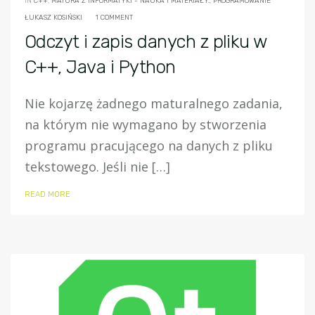
IN
C++
,
MATURA Z INFORMATYKI - NAUKA I MATERIAŁY.
,
PROGRAMOWANIE
ŁUKASZ KOSIŃSKI
1 COMMENT
Odczyt i zapis danych z pliku w
C++, Java i Python
Nie kojarzę żadnego maturalnego zadania,
na którym nie wymagano by stworzenia
programu pracującego na danych z pliku
tekstowego. Jeśli nie […]
READ MORE