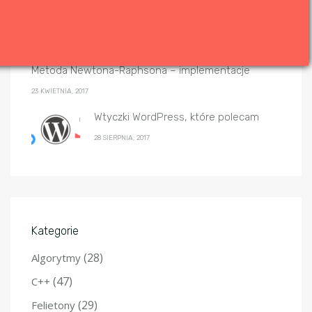
Sortowanie przez scalanie – algorytm i
implementacje
20 GRUDNIA, 2019
Metoda Newtona-Raphsona – implementacje
23 KWIETNIA, 2017
Wtyczki WordPress, które polecam
28 SIERPNIA, 2017
Kategorie
(28)
Algorytmy
(47)
C++
(29)
Felietony