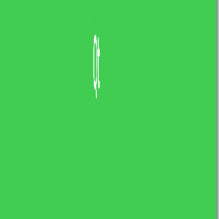
1
…
11
12
13
O mnie
Cześć, nazywam się Łukasz i wraz z zespołem
prowadzę bloga binarnie.pl. Jestem semi-
programistą, któremu obecnie jednak trochę
bliżej do biznesu niż do programowania, ale
nadal uwielbiam kodzić. Koniecznie odwiedź
nasz kanał na YouTube, aby mnie lepiej poznać!