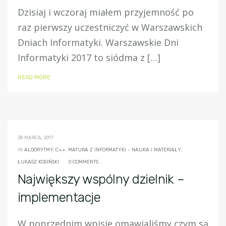
Dzisiaj i wczoraj miałem przyjemność po
raz pierwszy uczestniczyć w Warszawskich
Dniach Informatyki. Warszawskie Dni
Informatyki 2017 to siódma z […]
READ MORE
28 MARCA, 2017
IN
ALGORYTMY
,
C++
,
MATURA Z INFORMATYKI - NAUKA I MATERIAŁY.
ŁUKASZ KOSIŃSKI
0 COMMENTS
Największy wspólny dzielnik –
implementacje
W poprzednim wpisie omawialiśmy czym są