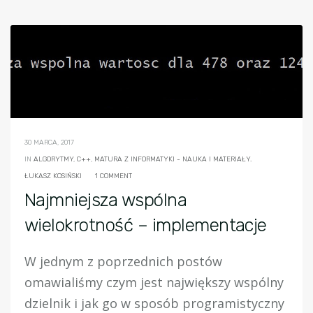
30 MARCA, 2017
IN
ALGORYTMY
,
C++
,
MATURA Z INFORMATYKI - NAUKA I MATERIAŁY.
ŁUKASZ KOSIŃSKI
1 COMMENT
Najmniejsza wspólna
wielokrotność – implementacje
W jednym z poprzednich postów
omawialiśmy czym jest największy wspólny
dzielnik i jak go w sposób programistyczny