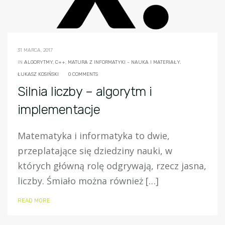
31 MARCA, 2017
IN
ALGORYTMY
,
C++
,
MATURA Z INFORMATYKI - NAUKA I MATERIAŁY.
ŁUKASZ KOSIŃSKI
0 COMMENTS
Silnia liczby – algorytm i
implementacje
Matematyka i informatyka to dwie,
przeplatające się dziedziny nauki, w
których główną rolę odgrywają, rzecz jasna,
liczby. Śmiało można również […]
READ MORE