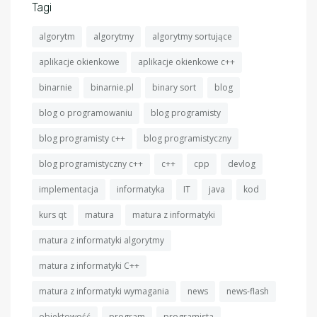
Tagi
algorytm
algorytmy
algorytmy sortujące
aplikacje okienkowe
aplikacje okienkowe c++
binarnie
binarnie.pl
binary sort
blog
blog o programowaniu
blog programisty
blog programisty c++
blog programistyczny
blog programistyczny c++
c++
cpp
devlog
implementacja
informatyka
IT
java
kod
kurs qt
matura
matura z informatyki
matura z informatyki algorytmy
matura z informatyki C++
matura z informatyki wymagania
news
news-flash
obiektowość
program
programista