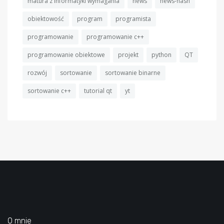
matura z informatyki wymagania
news
news-flash
obiektowość
program
programista
programowanie
programowanie c++
programowanie obiektowe
projekt
python
QT
rozwój
sortowanie
sortowanie binarne
sortowanie c++
tutorial qt
yt
O mnie