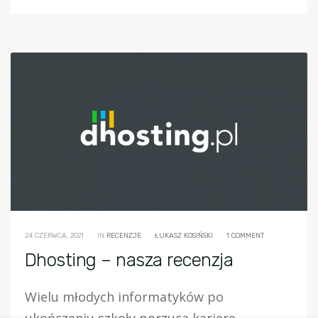
24 CZERWCA, 2021
IN
RECENZJE
ŁUKASZ KOSIŃSKI
1 COMMENT
Dhosting – nasza recenzja
Wielu młodych informatyków po
ukończeniu szkoły porzuca karierę