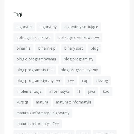
Tagi
algorytm
algorytmy
algorytmy sortujące
aplikacje okienkowe
aplikacje okienkowe c++
binarnie
binarnie.pl
binary sort
blog
blog o programowaniu
blog programisty
blog programisty c++
blog programistyczny
blog programistyczny c++
c++
cpp
devlog
implementacja
informatyka
IT
java
kod
kurs qt
matura
matura z informatyki
matura z informatyki algorytmy
matura z informatyki C++