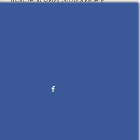
związaną z IT. Większość z nich zniechęca
się trudnością znalezienia pracy i przestaje
[…]
READ MORE