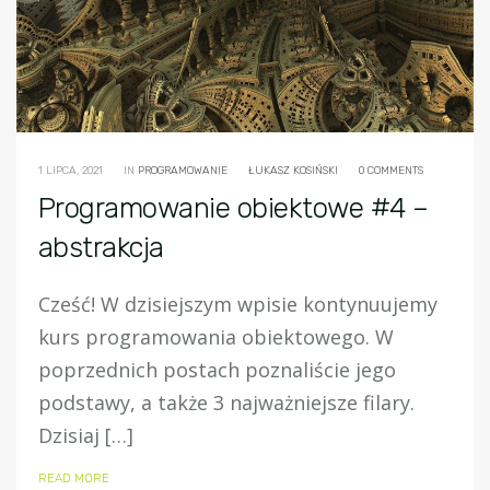
1 LIPCA, 2021
IN
PROGRAMOWANIE
ŁUKASZ KOSIŃSKI
0 COMMENTS
Programowanie obiektowe #4 –
abstrakcja
Cześć! W dzisiejszym wpisie kontynuujemy
kurs programowania obiektowego. W
poprzednich postach poznaliście jego
podstawy, a także 3 najważniejsze filary.
Dzisiaj […]
READ MORE