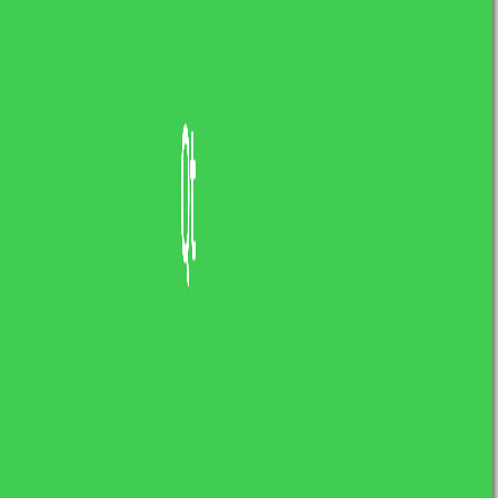
19 MAJA, 2021
IN
PROGRAMOWANIE
ŁUKASZ KOSIŃSKI
0 COMMENTS
Programowanie obiektowe #3 –
polimorfizm
Witajcie! W dzisiejszym wpisie dowiecie się
czym jest polimorfizm, a także jak on
działa. Zanim jednak przejdziemy do wpisu
chcemy […]
READ MORE