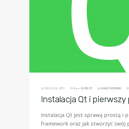
26 GRUDNIA, 2019
IN
C++
,
KURS QT
ŁUKASZ KOSIŃSKI
0
Instalacja Qt i pierwsz
Instalacja Qt jest sprawą prostą i 
framework oraz jak stworzyć swój 