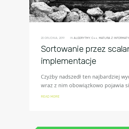
20 GRUDNIA, 2019
IN
ALGORYTMY
,
C++
,
MATURA Z INFORMATYK
Sortowanie przez scalan
implementacje
Czyżby nadszedł ten najbardziej wy
wraz z nim obowiązkowo pojawia się
READ MORE