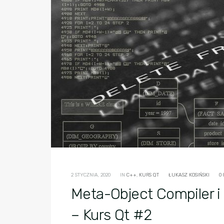
2 STYCZNIA, 2020
IN
C++
,
KURS QT
ŁUKASZ KOSIŃSKI
0
Meta-Object Compiler i
– Kurs Qt #2