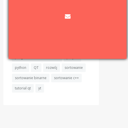
matura z informatyki C++
matura z informatyki wymagania
news
news-flash
obiektowość
program
programista
programowanie
programowanie c++
programowanie obiektowe
projekt
python
QT
rozwój
sortowanie
sortowanie binarne
sortowanie c++
tutorial qt
yt