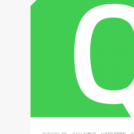
19 GRUDNIA, 2019
IN
C++
,
KURS QT
ŁUKASZ KOSIŃSKI
0