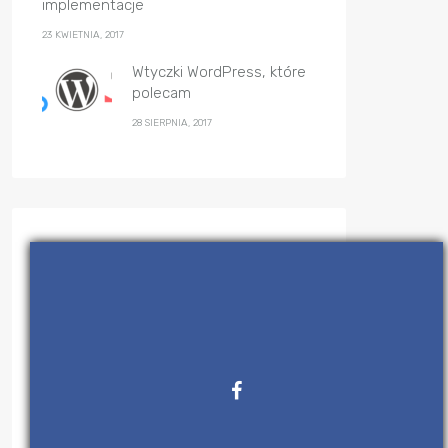
implementacje
23 KWIETNIA, 2017
Wtyczki WordPress, które
polecam
28 SIERPNIA, 2017
Kategorie
(28)
Algorytmy
(47)
C++
(29)
Felietony
(12)
IT News Flash
(3)
Java