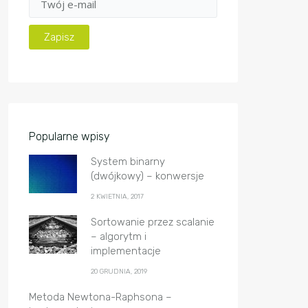
Popularne wpisy
System binarny
(dwójkowy) – konwersje
2 KWIETNIA, 2017
Sortowanie przez scalanie
– algorytm i
implementacje
20 GRUDNIA, 2019
Metoda Newtona-Raphsona –