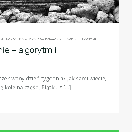
I - NAUKA I MATERIAŁY.
,
PROGRAMOWANIE
ADMIN
1 COMMENT
ie – algorytm i
czekiwany dzień tygodnia? Jak sami wiecie,
 kolejna część „Piątku z […]