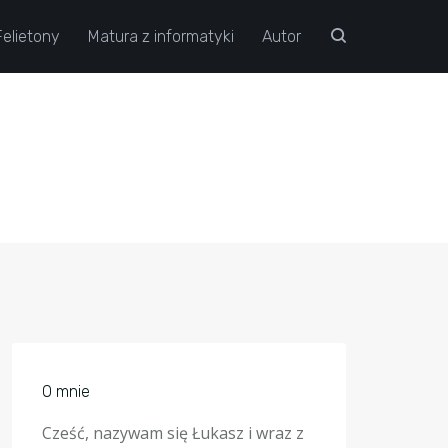
Felietony
Matura z informatyki
Autor
O mnie
Cześć, nazywam się Łukasz i wraz z