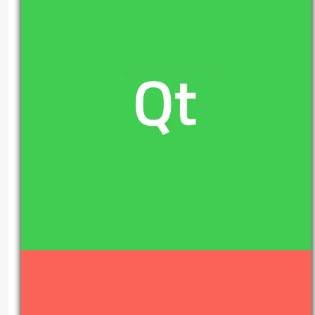
algorytm
algorytmy
algorytmy sortujące
aplikacje okienkowe
aplikacje okienkowe c++
binarnie
binarnie.pl
binary sort
blog
blog o programowaniu
blog programisty
blog programisty c++
blog programistyczny
blog programistyczny c++
c++
cpp
devlog
implementacja
informatyka
IT
java
kod
kurs qt
matura
matura z informatyki
matura z informatyki algorytmy